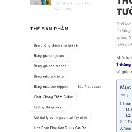
Th
29 Tháng 4, 2025
No
Tư
Comments
Viết bởi
THẺ SẢN PHẨM
1 Thùng
jotun
,
Th
Viết bìn
Bán chống thấm sika giá rẻ
Bảng giá sơn jotun
Khối lượ
1 thùng 
Bảng giá sơn nippon
sẽ giúp 
Bảng màu sơn jotun
Mục 
Bảng màu sơn nippon
Bột Trét Jotun
Chất Chống Thấm Dulux
Thùn
Chống Thấm Sika
Mở đại lý sơn nippon tại Tây ninh
“1 T
Mua
Nhà Phân Phối Sơn Dulux Giá Rẻ