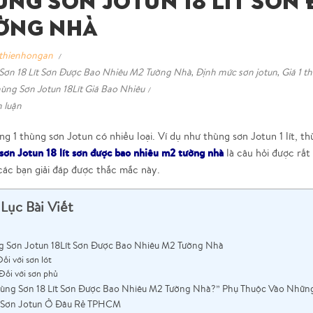
ùng Sơn Jotun 18 Lít Sơn
ờng Nhà
thienhongan
 Sơn 18 Lít Sơn Được Bao Nhiêu M2 Tường Nhà
,
Định mức sơn jotun
,
Giá 1 t
ùng Sơn Jotun 18Lít Giá Bao Nhiêu
h luận
ng 1 thùng sơn Jotun có nhiều loại. Ví dụ như thùng sơn Jotun 1 lít, thù
sơn Jotun 18 lít sơn được bao nhiêu m2 tường nhà
là câu hỏi được rất
các bạn giải đáp được thắc mắc này.
Lục Bài Viết
g Sơn Jotun 18Lít Sơn Được Bao Nhiêu M2 Tường Nhà
Đối với sơn lót
Đối với sơn phủ
hùng Sơn 18 Lít Sơn Được Bao Nhiêu M2 Tường Nhà?” Phụ Thuộc Vào Nhữn
 Sơn Jotun Ở Đâu Rẻ TPHCM