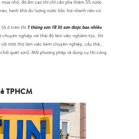
ặc mưa nhỏ, đô ẩm cao thì chỉ cần pha thêm 5% nước
 ráo, hanh khô do lượng nước bốc hơi nhanh nên có
1 thùng sơ
n
18 lít sơn được bao nhiêu
tố ở trên thì
 chuyên nghiệp với thái độ làm việc nghiêm túc, thi
 với một thợ làm việc kém chuyên nghiệp, cẩu thả…
 chổi quét sơn): Mỗi phương pháp và dụng cụ thi công
 Rẻ TPHCM