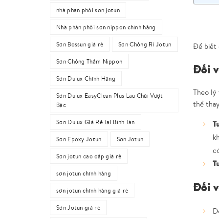
nhà phân phối sơn jotun
Nhà phân phối sơn nippon chính hãng
Sơn Bossun giá rẻ
Sơn Chống Rỉ Jotun
Để biết 
Sơn Chống Thấm Nippon
Đối v
Sơn Dulux Chính Hãng
Theo lý 
Sơn Dulux EasyClean Plus Lau Chùi Vượt
thể thay
Bậc
Sơn Dulux Giá Rẻ Tại Bình Tân
T
kh
Sơn Epoxy Jotun
Sơn Jotun
c
Sơn jotun cao cấp giá rẻ
T
sơn jotun chính hãng
Đối v
sơn jotun chính hãng giá rẻ
Sơn Jotun giá rẻ
D