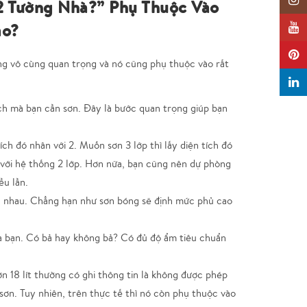
Insta
2 Tường Nhà?” Phụ Thuộc Vào
ào?
YouTu
Pinter
g vô cùng quan trọng và nó cũng phụ thuộc vào rất
Linked
ích mà bạn cần sơn. Đây là bước quan trọng giúp bạn
ích đó nhân với 2. Muốn sơn 3 lớp thì lấy diện tích đó
n với hệ thống 2 lớp. Hơn nữa, bạn cũng nên dự phòng
u lần.
c nhau. Chẳng hạn như sơn bóng sẽ định mức phủ cao
 bạn. Có bả hay không bả? Có đủ độ ẩm tiêu chuẩn
n 18 lít thường có ghi thông tin là không được phép
ơn. Tuy nhiên, trên thực tế thì nó còn phụ thuộc vào