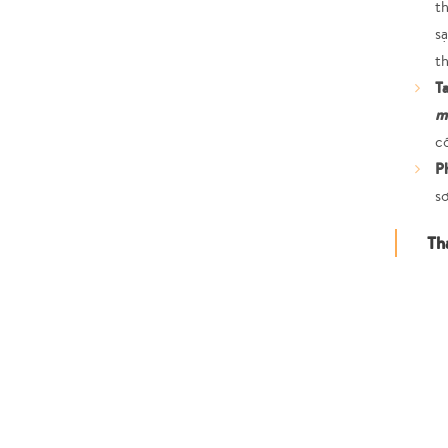
th
sạ
t
Ta
m
c
P
sơ
Th