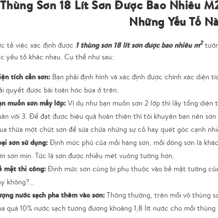
 Thùng Sơn 18 Lít Sơn Được Bao Nhiêu M
Những Yếu Tố N
2
1 thùng sơn 18 lít sơn được bao nhiêu m
ực tế việc xác định được
tườn
c yếu tố khác nhau. Cụ thể như sau:
ện tích cần sơn:
Bạn phải định hình và xác định được chính xác diện t
ải quyết được bài toán hóc búa ở trên.
ạn muốn sơn mấy lớp:
Ví dụ như bạn muốn sơn 2 lớp thì lấy tổng diện t
ân với 3. Để đạt được hiệu quả hoàn thiện thì tôi khuyên bạn nên sơ
ua thừa một chút sơn để sữa chữa những sự cố hay quét góc cạnh nhiề
oại sơn sử dụng:
Định mức phủ của mỗi hãng sơn, mỗi dòng sơn là khá
n sơn mịn. Tức là sơn được nhiều mét vuông tường hơn.
 mặt thi công:
Định mức sơn cũng bị phụ thuộc vào bề mặt tường của
ay không?…
ượng nước sạch pha thêm vào sơn:
Thông thường, trên mỗi vỏ thùng sơ
a quá 10% nước sạch tương đương khoảng 1,8 lít nước cho mỗi thùng s