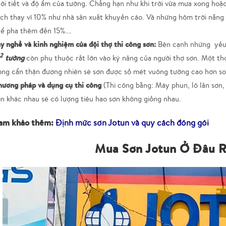
ời tiết và độ ẩm của tường. Chẳng hạn như khi trời vừa mưa xong ho
ch thay vì 10% như nhà sản xuất khuyến cáo. Và những hôm trời nắng
hể pha thêm đến 15%….
y nghề và kinh nghiệm của đội thợ thi công sơn:
Bên cạnh những yếu 
2
tường
còn phụ thuộc rất lớn vào kỹ năng của người thợ sơn. Một thợ
ông cẩn thận đương nhiên sẽ sơn được số mét vuông tường cao hơn so
hương pháp và dụng cụ thi công
(Thi công bằng: Máy phun, lô lăn sơn,
n khác nhau sẽ có lượng tiêu hao sơn không giống nhau.
am khảo thêm:
Định mức sơn Jotun và quy cách đóng gói
Mua Sơn Jotun Ở Đâu