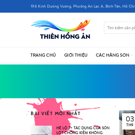
196 Kinh Dương Vương, Phường An Lạc A, Bình Tân, Hồ Chí
TRANG CHỦ
GIỚI THIỆU
CÁC HÃNG SƠN
BÀI VIẾT MỚI NHẤT
03
TH9
HÉ LỘ 7+ TÁC DỤNG CỦA SƠN
LÓT CHỐNG KIỀM KHÔNG