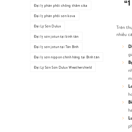
“1
Đại lý phân phối chống thấm sika
Đại lý phân phối sơn kova
Đại Lý Sơn Dulux
Trên th
nhiều cá
Đại lý sơn jotun tại bình tân
Di
Đại lý sơn jotun tại Tân Bình
gi
Đại lý sơn nippon chính hãng tại Bình tân
B
Đại Lý Sơn Sơn Dulux Weathershield
nh
m
L
hơ
Bề
h
L
ph