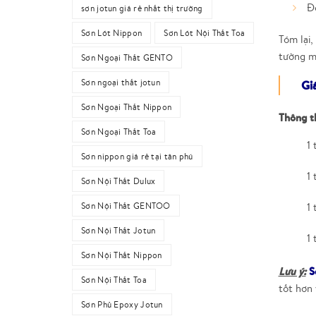
Đố
sơn jotun giá rẻ nhất thị trường
Sơn Lót Nippon
Sơn Lót Nội Thất Toa
Tóm lại,
tường mớ
Sơn Ngoại Thất GENTO
Sơn ngoại thất jotun
Gi
Sơn Ngoại Thất Nippon
Thông t
Sơn Ngoại Thất Toa
1 
Sơn nippon giá rẻ tại tân phú
1 
Sơn Nội Thất Dulux
Sơn Nội Thất GENTOO
1 
Sơn Nội Thất Jotun
1
Sơn Nội Thất Nippon
Lưu ý:
S
Sơn Nội Thất Toa
tốt hơn 
Sơn Phủ Epoxy Jotun