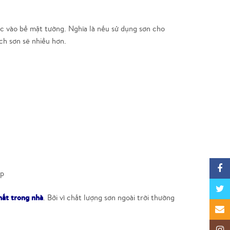
ộc vào bề mặt tường. Nghĩa là nếu sử dụng sơn cho
ích sơn sẽ nhiều hơn.
Faceb
ớp
Twitte
hất trong nhà
. Bởi vì chất lượng sơn ngoài trời thường
Email