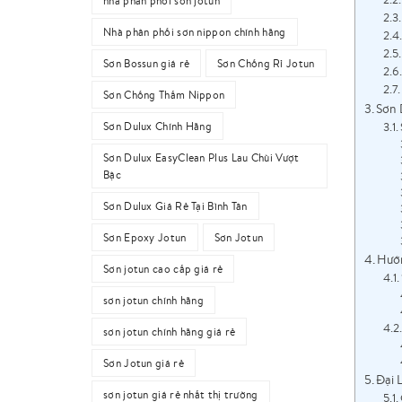
nhà phân phối sơn jotun
Nhà phân phối sơn nippon chính hãng
Sơn Bossun giá rẻ
Sơn Chống Rỉ Jotun
Sơn Chống Thấm Nippon
Sơn 
Sơn Dulux Chính Hãng
Sơn Dulux EasyClean Plus Lau Chùi Vượt
Bậc
Sơn Dulux Giá Rẻ Tại Bình Tân
Sơn Epoxy Jotun
Sơn Jotun
Hướn
Sơn jotun cao cấp giá rẻ
sơn jotun chính hãng
sơn jotun chính hãng giá rẻ
Sơn Jotun giá rẻ
Đại 
sơn jotun giá rẻ nhất thị trường