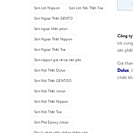
Sơn Lót Nippon
Sơn Lót Nội Thất Toa
Sơn Ngoại Thất GENTO
Sơn ngoại thất jotun
Công ty
Sơn Ngoại Thất Nippon
tôi cun
sản phẩ
Sơn Ngoại Thất Toa
Sơn nippon giá rẻ tại tân phú
Giá than
Dulux
, 
Sơn Nội Thất Dulux
chiết kh
Sơn Nội Thất GENTOO
Sơn Nội Thất Jotun
Sơn Nội Thất Nippon
Sơn Nội Thất Toa
Sơn Phủ Epoxy Jotun
Đại lý phân phối chống thấm sika