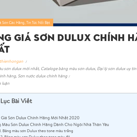
,
á Sơn Các Hãng
Tin Tức Nổi Bật
ng Giá Sơn Dulux Chính H
ất
thienhongan
u sơn dulux mới nhất
,
Cataloge bảng màu sơn dulux
,
Đại lý sơn dulux uy tí
ính hãng
,
Sơn nước dulux chính hãng
h luận
Lục Bài Viết
 Giá Sơn Dulux Chính Hãng Mới Nhất 2020
 Màu Sơn Dulux Chính Hãng Dành Cho Ngôi Nhà Thân Yêu
1. Bảng màu sơn Dulux theo tone màu trắng
2. Bảng màu sơn Dulux theo tone màu đỏ