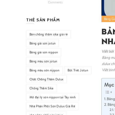
Comments
Bảng Gi
THẺ SẢN PHẨM
Bả
Bán chống thấm sika giá rẻ
Nh
Bảng giá sơn jotun
Viết bởi
Bảng giá sơn nippon
Bảng mà
Bảng màu sơn jotun
dulux ch
Viết bìn
Bảng màu sơn nippon
Bột Trét Jotun
Chất Chống Thấm Dulux
Mục 
Chống Thấm Sika
Mở đại lý sơn nippon tại Tây ninh
Bảng
Bảng
Nhà Phân Phối Sơn Dulux Giá Rẻ