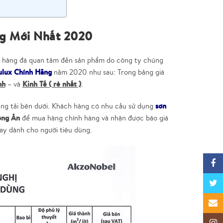
ng Mới Nhất 2020
 hàng đã quan tâm đến sản phẩm do công ty chúng
ulux Chính Hãng
năm 2020 như sau: Trong bảng giá
nh
Kinh Tế ( rẻ nhất )
– và
.
sơn
ăng tải bên dưới. Khách hàng có nhu cầu sử dụng
ồng Ân
để mua hàng chính hãng và nhận được báo giá
nay dành cho người tiêu dùng.
Faceb
Twitte
Email