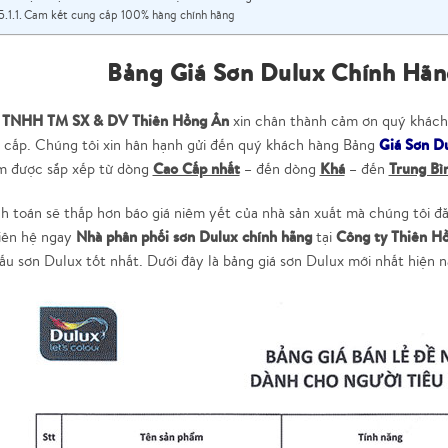
Cam kết cung cấp 100% hàng chính hãng
Bảng Giá Sơn Dulux Chính Hã
 TNHH TM SX & DV Thiên Hồng Ân
xin chân thành cảm ơn quý khách
Giá Sơn D
g cấp. Chúng tôi xin hân hạnh gửi đến quý khách hàng Bảng
Cao Cấp nhất
Khá
Trung Bì
m được sắp xếp từ dòng
– đến dòng
– đến
h toán sẽ thấp hơn báo giá niêm yết của nhà sản xuất mà chúng tôi đ
Nhà phân phối sơn Dulux chính hãng
Công ty Thiên H
liên hệ ngay
tại
ấu sơn Dulux tốt nhất. Dưới đây là bảng giá sơn Dulux mới nhất hiện 