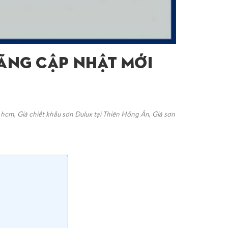
ãng Cập Nhật Mới
n hcm
,
Giá chiết khấu sơn Dulux tại Thiên Hồng Ân
,
Giá sơn