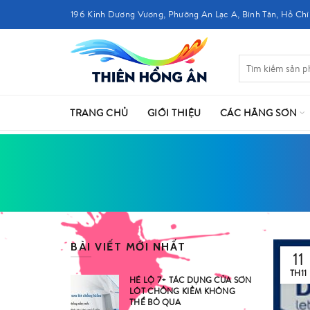
196 Kinh Dương Vương, Phường An Lạc A, Bình Tân, Hồ Chí
TRANG CHỦ
GIỚI THIỆU
CÁC HÃNG SƠN
BÀI VIẾT MỚI NHẤT
11
TH11
HÉ LỘ 7+ TÁC DỤNG CỦA SƠN
LÓT CHỐNG KIỀM KHÔNG
THỂ BỎ QUA