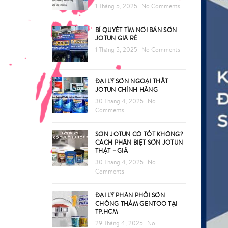
1 Tháng 5, 2025
No Comments
BÍ QUYẾT TÌM NƠI BÁN SƠN
JOTUN GIÁ RẺ
1 Tháng 5, 2025
No Comments
ĐẠI LÝ SƠN NGOẠI THẤT
JOTUN CHÍNH HÃNG
30 Tháng 4, 2025
No
Comments
SƠN JOTUN CÓ TỐT KHÔNG?
CÁCH PHÂN BIỆT SƠN JOTUN
THẬT – GIẢ
30 Tháng 4, 2025
No
Comments
ĐẠI LÝ PHÂN PHỐI SƠN
CHỐNG THẤM GENTOO TẠI
TP.HCM
29 Tháng 4, 2025
No