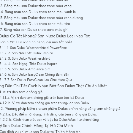
3. Bảng màu sơn Dulux theo tone màu vàng
4. Bảng màu sơn Dulux theo tone màu xanh lá
5. Bảng màu sơn Dulux theo tone màu xanh dương
6. Bảng màu sơn Dulux theo tone màu tím
7. Bảng màu sơn Dulux theo tone màu ghi
Dulux Có Tốt Không? Sơn Nước Dulux Loại Nào Tốt
Sơn nước Dulux chính hãng loại nào tốt nhất
1. Sơn Dulux Weathershield Powerflexx
2. Sơn Nội Thất Dulux Inspire
3. Sơn Dulux Weathershield
4. Sơn Ngoại Thất Dulux Inspire
5. Sơn Dulux Ambiance 5in1
6. Sơn Dulux EasyClean Chống Bám Bẩn
7. Sơn Dulux EasyClean Lau Chùi Hiệu Quả
g Dẫn Chi Tiết Cách Nhận Biết Sơn Dulux Thật Chuẩn Nhất
1. Ví trí dán tem chống giả
a. Vị trí dán tem chống giả trên bao bột bả Dulux
b. Vị trí dán tem chống giả trên thùng/lon sơn Dulux
2. Phương pháp kiểm tra sản phẩm Dulux chính hãng bằng tem chống giả
a. Đặc điểm nội dung, hình dáng của tem chống giả Dulux
b. Cách nhận biết sơn và bột bả Dulux/Maxilite chính hãng
Lý Sơn Dulux Chính Hãng Tại Hồ Chí Minh
Các dịch vụ khi mua sơn Dulux tại Thiên Hồng Ân