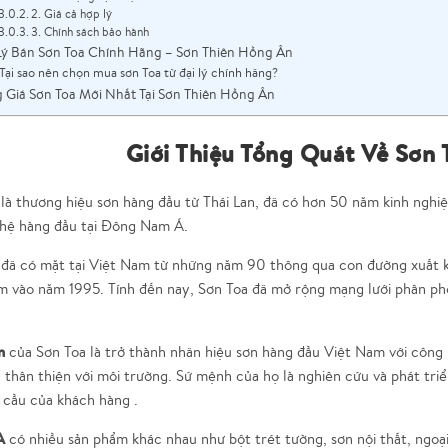
2. Giá cả hợp lý
3. Chính sách bảo hành
Lý Bán Sơn Toa Chính Hãng – Sơn Thiên Hồng Ân
Tại sao nên chọn mua sơn Toa từ đại lý chính hãng?
 Giá Sơn Toa Mới Nhất Tại Sơn Thiên Hồng Ân
Giới Thiệu Tổng Quát Về Sơn
là thương hiệu sơn hàng đầu từ Thái Lan, đã có hơn 50 năm kinh nghi
hệ hàng đầu tại Đông Nam Á.
 đã có mặt tại Việt Nam từ những năm 90 thông qua con đường xuất 
 vào năm 1995. Tính đến nay, Sơn Toa đã mở rộng mạng lưới phân phối
n
của Sơn Toa là trở thành nhãn hiệu sơn hàng đầu Việt Nam với công n
 thân thiện với môi trường.
Sứ mệnh
của họ là nghiên cứu và phát tri
 cầu của khách hàng .
A
có nhiều sản phẩm khác nhau như bột trét tường, sơn nội thất, ngoại