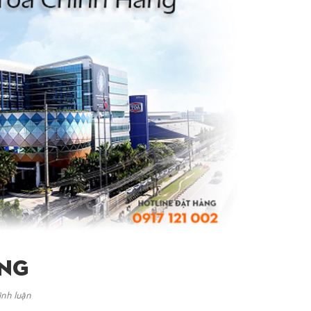
ãng
ình luận