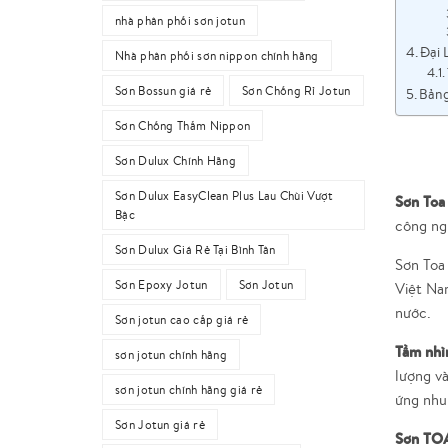
nhà phân phối sơn jotun
Đại 
Nhà phân phối sơn nippon chính hãng
Sơn Bossun giá rẻ
Sơn Chống Rỉ Jotun
Bảng
Sơn Chống Thấm Nippon
Sơn Dulux Chính Hãng
Sơn Dulux EasyClean Plus Lau Chùi Vượt
Sơn Toa
Bậc
công ng
Sơn Dulux Giá Rẻ Tại Bình Tân
Sơn Toa
Sơn Epoxy Jotun
Sơn Jotun
Việt Nam
nước.
Sơn jotun cao cấp giá rẻ
Tầm nhì
sơn jotun chính hãng
lượng và
sơn jotun chính hãng giá rẻ
ứng nhu
Sơn Jotun giá rẻ
Sơn TO