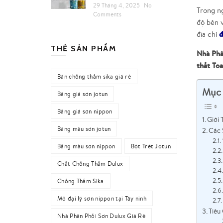
29 Tháng 4, 2025
No
Trong ng
Comments
độ bên 
đ
địa chỉ
THẺ SẢN PHẨM
Nhà Phâ
thất Toa
Bán chống thấm sika giá rẻ
Mục 
Bảng giá sơn jotun
Bảng giá sơn nippon
Giới
Bảng màu sơn jotun
Các 
Bảng màu sơn nippon
Bột Trét Jotun
Chất Chống Thấm Dulux
Chống Thấm Sika
Mở đại lý sơn nippon tại Tây ninh
Tiêu
Nhà Phân Phối Sơn Dulux Giá Rẻ