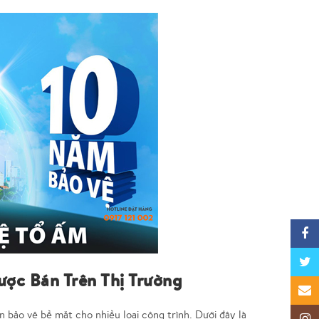
Faceb
Twitte
ợc Bán Trên Thị Trường
Email
 bảo vệ bề mặt cho nhiều loại công trình. Dưới đây là