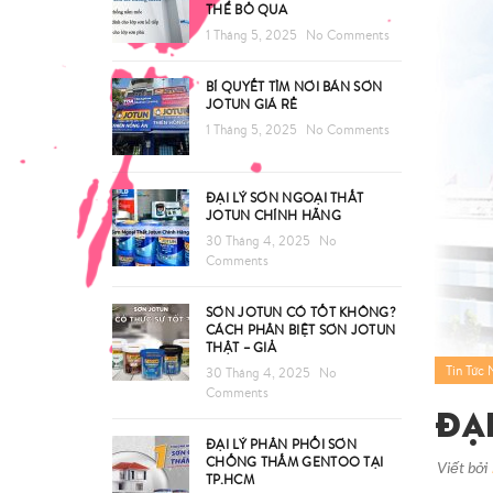
THỂ BỎ QUA
1 Tháng 5, 2025
No Comments
BÍ QUYẾT TÌM NƠI BÁN SƠN
JOTUN GIÁ RẺ
1 Tháng 5, 2025
No Comments
ĐẠI LÝ SƠN NGOẠI THẤT
JOTUN CHÍNH HÃNG
30 Tháng 4, 2025
No
Comments
SƠN JOTUN CÓ TỐT KHÔNG?
CÁCH PHÂN BIỆT SƠN JOTUN
THẬT – GIẢ
Tin Tức 
30 Tháng 4, 2025
No
Comments
Đạ
ĐẠI LÝ PHÂN PHỐI SƠN
CHỐNG THẤM GENTOO TẠI
Viết bởi
TP.HCM