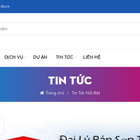
 Minh
DỊCH VỤ
DỰ ÁN
TIN TỨC
LIÊN HỆ
TIN TỨC
Trang chủ
Tin Tức Nổi Bật