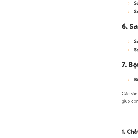
S
S
6. Sơ
S
S
7. Bộ
B
Các sản 
giúp côn
1. Chấ