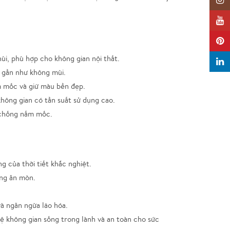
Insta
YouTu
Pinter
ùi, phù hợp cho không gian nội thất.
Linked
 gần như không mùi.
m mốc và giữ màu bền đẹp.
hông gian có tần suất sử dụng cao.
 chống nấm mốc.
 của thời tiết khắc nghiệt.
ống ăn mòn.
à ngăn ngừa lão hóa.
ệ không gian sống trong lành và an toàn cho sức