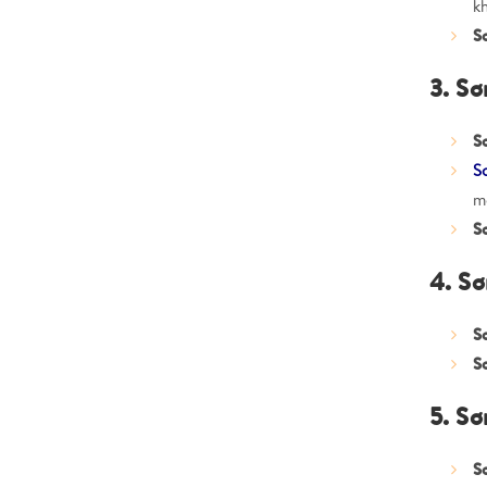
k
S
3. Sơ
S
S
m
S
4. Sơ
S
S
5. S
S