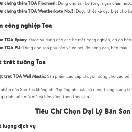
ơn chống thấm TOA Floorseal:
Dùng cho sàn bê tông, ngăn chặn nước
ơn chống thấm TOA Weatherkote No.3:
Được thiết kế đặc biệt cho b
n công nghiệp Toa
ơn TOA Epoxy:
Được sử dụng cho các bề mặt công nghiệp, có độ bền 
ơn TOA PU:
Dùng cho sơn phủ bảo vệ xe hơi, độ bóng cao, bền màu.
t trét tường Toa
ột trét TOA Wall Mastic:
Sản phẩm cao cấp chuyên dùng cho các bề mặ
phẩm của Sơn Toa không chỉ đáp ứng nhu cầu sử dụng trong trang trí 
g trình luôn mới mẻ và bền vững theo thời gian.
Tiêu Chí Chọn Đại Lý Bán Sơn
t lượng dịch vụ