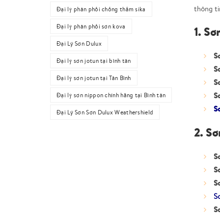
thông ti
Đại lý phân phối chống thấm sika
Đại lý phân phối sơn kova
1. Sơ
Đại Lý Sơn Dulux
S
Đại lý sơn jotun tại bình tân
S
Đại lý sơn jotun tại Tân Bình
S
S
Đại lý sơn nippon chính hãng tại Bình tân
S
Đại Lý Sơn Sơn Dulux Weathershield
2. Sơ
S
S
S
Sơ
S