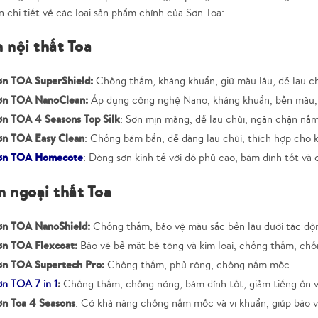
n chi tiết về các loại sản phẩm chính của Sơn Toa:
n nội thất Toa
ơn TOA SuperShield:
Chống thấm, kháng khuẩn, giữ màu lâu, dễ lau ch
ơn TOA NanoClean:
Áp dụng công nghệ Nano, kháng khuẩn, bền màu,
ơn TOA 4 Seasons Top Silk
:
Sơn mịn màng, dễ lau chùi, ngăn chặn nấ
ơn TOA Easy Clean
:
Chống bám bẩn, dễ dàng lau chùi, thích hợp cho k
ơn TOA Homecote
:
Dòng sơn kinh tế với độ phủ cao, bám dính tốt và
n ngoại thất Toa
ơn TOA NanoShield:
Chống thấm, bảo vệ màu sắc bền lâu dưới tác động
ơn TOA Flexcoat:
Bảo vệ bề mặt bê tông và kim loại, chống thấm, ch
ơn TOA Supertech Pro:
Chống thấm, phủ rộng, chống nấm mốc.
:
n TOA 7 in 1
Chống thấm, chống nóng, bám dính tốt, giảm tiếng ồn v
ơn Toa 4 Seasons
: Có khả năng chống nấm mốc và vi khuẩn, giúp bảo v