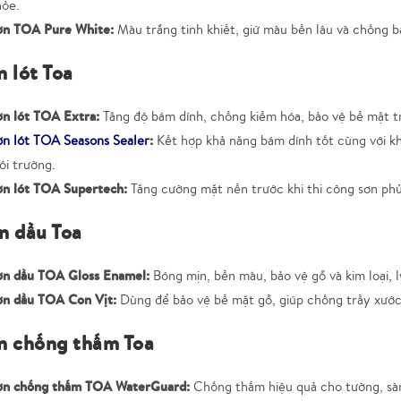
hỏe.
ơn TOA Pure White:
Màu trắng tinh khiết, giữ màu bền lâu và chống b
n lót Toa
ơn lót TOA Extra:
Tăng độ bám dính, chống kiềm hóa, bảo vệ bề mặt tr
:
ơn lót TOA Seasons Sealer
Kết hợp khả năng bám dính tốt cùng với kh
ôi trường.
ơn lót TOA Supertech:
Tăng cường mặt nền trước khi thi công sơn phủ
n dầu Toa
ơn dầu TOA Gloss Enamel:
Bóng mịn, bền màu, bảo vệ gỗ và kim loại, l
ơn dầu TOA Con Vịt:
Dùng để bảo vệ bề mặt gỗ, giúp chống trầy xước
ơn chống thấm Toa
ơn chống thấm TOA WaterGuard:
Chống thấm hiệu quả cho tường, sàn