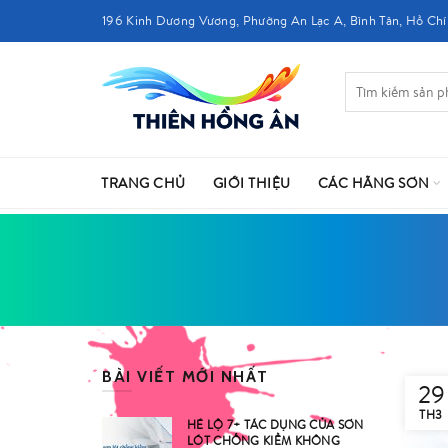
196 Kinh Dương Vương, Phường An Lạc A, Bình Tân, Hồ Chí
TRANG CHỦ
GIỚI THIỆU
CÁC HÃNG SƠN
BÀI VIẾT MỚI NHẤT
29
TH3
HÉ LỘ 7+ TÁC DỤNG CỦA SƠN
LÓT CHỐNG KIỀM KHÔNG