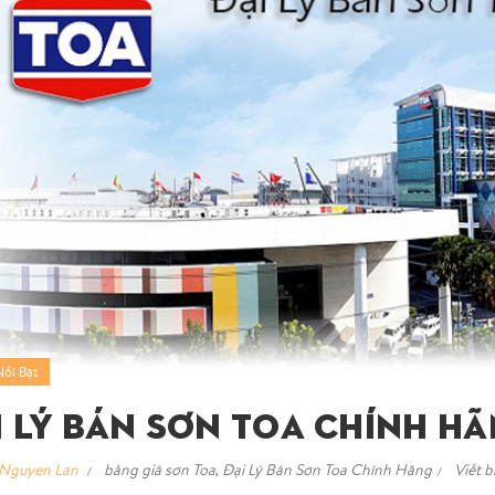
Nổi Bật
i Lý Bán Sơn Toa Chính H
Nguyen Lan
bảng giá sơn Toa
,
Đại Lý Bán Sơn Toa Chính Hãng
Viết b