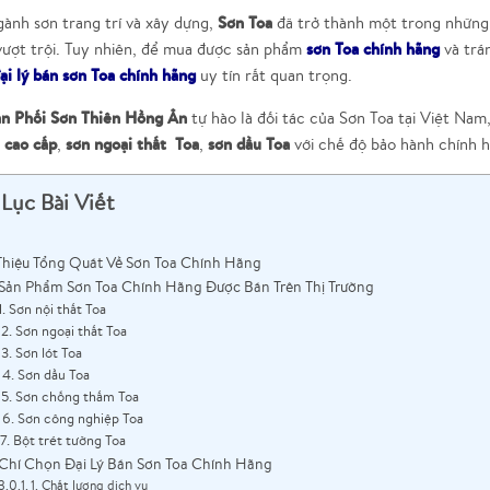
Sơn Toa
ành sơn trang trí và xây dựng,
đã trở thành một trong những 
sơn Toa chính hãng
vượt trội. Tuy nhiên, để mua được sản phẩm
và trá
ại lý bán sơn Toa chính hãng
uy tín rất quan trọng.
n Phối Sơn Thiên Hồng Ân
tự hào là đối tác của Sơn Toa tại Việt Na
 cao cấp
sơn ngoại thất Toa
sơn dầu Toa
,
,
với chế độ bảo hành chính h
Lục Bài Viết
 Thiệu Tổng Quát Về Sơn Toa Chính Hãng
Sản Phẩm Sơn Toa Chính Hãng Được Bán Trên Thị Trường
1. Sơn nội thất Toa
2. Sơn ngoại thất Toa
3. Sơn lót Toa
4. Sơn dầu Toa
5. Sơn chống thấm Toa
6. Sơn công nghiệp Toa
7. Bột trét tường Toa
 Chí Chọn Đại Lý Bán Sơn Toa Chính Hãng
1. Chất lượng dịch vụ