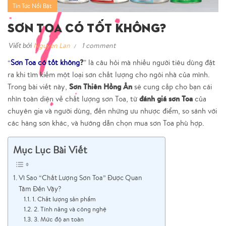
Tin Tức Nổi Bật
Sơn Toa Có Tốt Không?
Viết bởi
Nguyen Lan
1 comment
?
“
Sơn Toa có tốt không
” là câu hỏi mà nhiều người tiêu dùng đặt
ra khi tìm kiếm một loại sơn chất lượng cho ngôi nhà của mình.
Sơn Thiên Hồng Ân
Trong bài viết này,
sẽ cung cấp cho bạn cái
đánh giá sơn Toa
nhìn toàn diện về chất lượng sơn Toa, từ
của
chuyên gia và người dùng, đến những ưu nhược điểm, so sánh với
các hãng sơn khác, và hướng dẫn chọn mua sơn Toa phù hợp.
Mục Lục Bài Viết
Vì Sao “Chất Lượng Sơn Toa” Được Quan
Tâm Đến Vậy?
1. Chất lượng sản phẩm
2. Tính năng và công nghệ
3. Mức độ an toàn