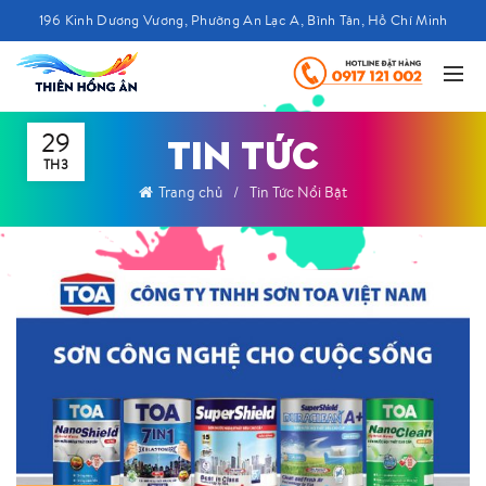
196 Kinh Dương Vương, Phường An Lạc A, Bình Tân, Hồ Chí Minh
29
TIN TỨC
TH3
Trang chủ
Tin Tức Nổi Bật