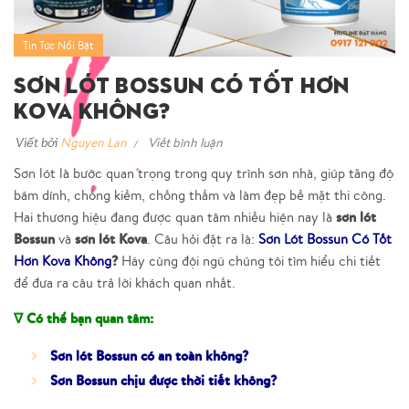
Tin Tức Nổi Bật
Sơn Lót Bossun Có Tốt Hơn
Kova Không?
Viết bởi
Nguyen Lan
Viết bình luận
Sơn lót là bước quan trọng trong quy trình sơn nhà, giúp tăng độ
bám dính, chống kiềm, chống thấm và làm đẹp bề mặt thi công.
sơn lót
Hai thương hiệu đang được quan tâm nhiều hiện nay là
Bossun
sơn lót Kova
và
. Câu hỏi đặt ra là:
Sơn Lót Bossun Có Tốt
?
Hơn Kova Không
Hãy cùng đội ngũ chúng tôi tìm hiểu chi tiết
để đưa ra câu trả lời khách quan nhất.
∇ Có thể bạn quan tâm:
Sơn lót Bossun có an toàn không?
Sơn Bossun chịu được thời tiết không?