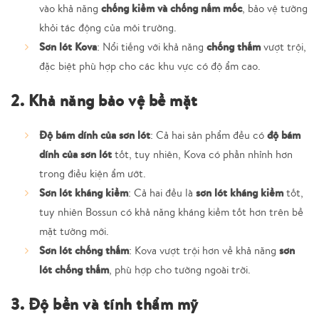
chống kiềm và chống nấm mốc
vào khả năng
, bảo vệ tường
khỏi tác động của môi trường.
Sơn lót Kova
chống thấm
: Nổi tiếng với khả năng
vượt trội,
đặc biệt phù hợp cho các khu vực có độ ẩm cao.
2. Khả năng bảo vệ bề mặt
Độ bám dính của sơn lót
độ bám
: Cả hai sản phẩm đều có
dính của sơn lót
tốt, tuy nhiên, Kova có phần nhỉnh hơn
trong điều kiện ẩm ướt.
Sơn lót kháng kiềm
sơn lót kháng kiềm
: Cả hai đều là
tốt,
tuy nhiên Bossun có khả năng kháng kiềm tốt hơn trên bề
mặt tường mới.
Sơn lót chống thấm
sơn
: Kova vượt trội hơn về khả năng
lót chống thấm
, phù hợp cho tường ngoài trời.
3. Độ bền và tính thẩm mỹ