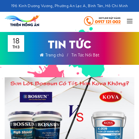
196 Kinh Dương Vương, Phường An Lạc A, Bình Tân, Hồ Chí Minh
18
TIN TỨC
TH3
Trang chủ
Tin Tức Nổi Bật