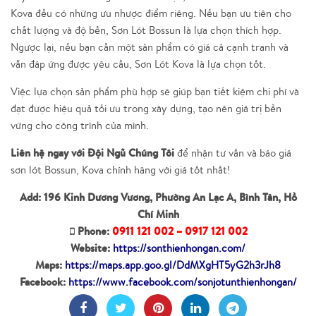
Kova đều có những ưu nhược điểm riêng. Nếu bạn ưu tiên cho
chất lượng và độ bền, Sơn Lót Bossun là lựa chọn thích hợp.
Ngược lại, nếu bạn cần một sản phẩm có giá cả cạnh tranh và
vẫn đáp ứng được yêu cầu, Sơn Lót Kova là lựa chọn tốt.
Việc lựa chọn sản phẩm phù hợp sẽ giúp bạn tiết kiệm chi phí và
đạt được hiệu quả tối ưu trong xây dựng, tạo nên giá trị bền
vững cho công trình của mình.
Liên hệ ngay với Đội Ngũ Chúng Tôi
để nhận tư vấn và báo giá
sơn lót Bossun, Kova chính hãng với giá tốt nhất!
Add: 196 Kinh Dương Vương, Phường An Lạc A, Bình Tân, Hồ
Chí Minh
Phone:
0911 121 002 – 0917 121 002
Website:
https://sonthienhongan.com/
Maps:
https://maps.app.goo.gl/DdMXgHT5yG2h3rJh8
Facebook:
https://www.facebook.com/sonjotunthienhongan/