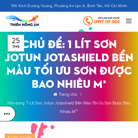
196 Kinh Dương Vương, Phường An Lạc A, Bình Tân, Hồ Chí Minh
25
CHỦ ĐỀ: 1 LÍT SƠN
TH9
JOTUN JOTASHIELD BỀN
MÀU TỐI ƯU SƠN ĐƯỢC
BAO NHIÊU M²
Trang chủ
Nội dung "1 Lít Sơn Jotun Jotashield Bền Màu Tối Ưu Sơn Được Bao
Nhiêu M²"
Tin Tức Nổi Bật