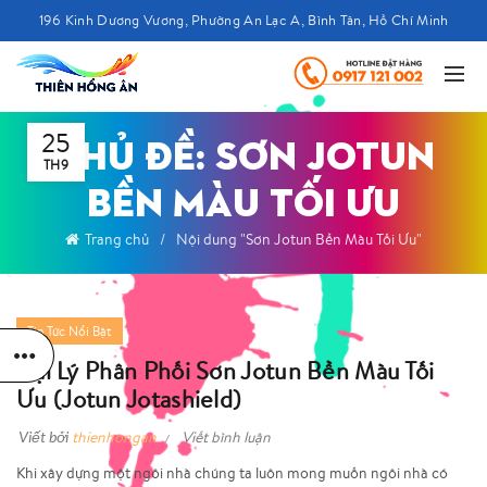
196 Kinh Dương Vương, Phường An Lạc A, Bình Tân, Hồ Chí Minh
25
CHỦ ĐỀ: SƠN JOTUN
TH9
BỀN MÀU TỐI ƯU
Trang chủ
Nội dung "Sơn Jotun Bền Màu Tối Ưu"
Tin Tức Nổi Bật
Đại Lý Phân Phối Sơn Jotun Bền Màu Tối
Ưu (Jotun Jotashield)
Viết bởi
thienhongan
Viết bình luận
Khi xây dựng một ngôi nhà chúng ta luôn mong muốn ngôi nhà có