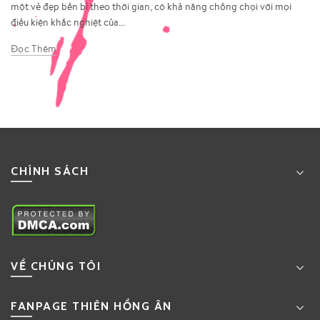
một vẻ đẹp bền bỉ theo thời gian, có khả năng chống chọi với mọi
điều kiện khắc nghiệt của...
Đọc Thêm
CHÍNH SÁCH
VỀ CHÚNG TÔI
FANPAGE THIÊN HỒNG ÂN