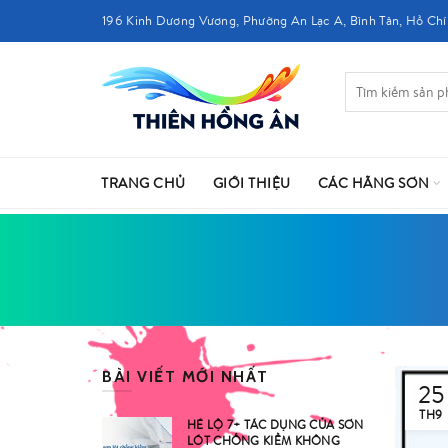
196 Kinh Dương Vương, Phường An Lạc A, Bình Tân, Hồ Chí
TRANG CHỦ
GIỚI THIỆU
CÁC HÃNG SƠN
BÀI VIẾT MỚI NHẤT
25
TH9
HÉ LỘ 7+ TÁC DỤNG CỦA SƠN
LÓT CHỐNG KIỀM KHÔNG