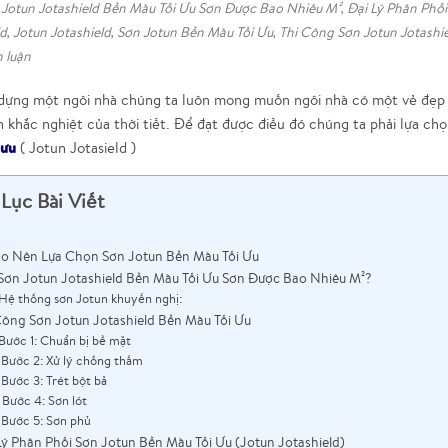
n Jotun Jotashield Bền Màu Tối Ưu Sơn Được Bao Nhiêu M²
,
Đại Lý Phân Phối
ld
,
Jotun Jotashield
,
Sơn Jotun Bền Màu Tối Ưu
,
Thi Công Sơn Jotun Jotashi
h luận
 dựng một ngôi nhà chúng ta luôn mong muốn ngôi nhà có một vẻ đẹp b
n khắc nghiệt của thời tiết. Để đạt được điều đó chúng ta phải lựa ch
 ưu
( Jotun Jotasield )
Lục Bài Viết
Sao Nên Lựa Chọn Sơn Jotun Bền Màu Tối Ưu
t Sơn Jotun Jotashield Bền Màu Tối Ưu Sơn Được Bao Nhiêu M²?
Hệ thống sơn Jotun khuyến nghị:
Công Sơn Jotun Jotashield Bền Màu Tối Ưu
Bước 1: Chuẩn bị bề mặt
Bước 2: Xử lý chống thấm
Bước 3: Trét bột bả
Bước 4: Sơn lót
Bước 5: Sơn phủ
Lý Phân Phối Sơn Jotun Bền Màu Tối Ưu (Jotun Jotashield)