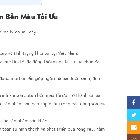
n Bền Màu Tối Ưu
hững lý do sau đây:
ao và tình trạng khói bụi tại Việt Nam.
 cực tím tối đa đồng thời mang lại sự lựa chọn đa
được mọi bụi bẩn giúp ngôi nhà bạn luôn sạch, đẹp
inh khi sơn Jotun bền màu tối ưu trở thành sự lựa
Faceb
ng sản phẩm sơn cao cấp nhất trong các dòng sơn của
Twitte
 các sản phẩm sơn khác.
Email
 toàn sự hình thành và phát triển của rong rêu, nấm