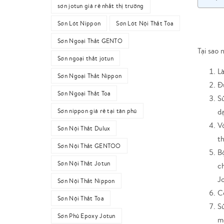
sơn jotun giá rẻ nhất thị trường
Sơn Lót Nippon
Sơn Lót Nội Thất Toa
Sơn Ngoại Thất GENTO
Tại sao 
Sơn ngoại thất jotun
L
Sơn Ngoại Thất Nippon
Đư
Sơn Ngoại Thất Toa
Sử
dạ
Sơn nippon giá rẻ tại tân phú
Vớ
Sơn Nội Thất Dulux
th
Sơn Nội Thất GENTOO
Bộ
Sơn Nội Thất Jotun
c
Jo
Sơn Nội Thất Nippon
C
Sơn Nội Thất Toa
Sử
Sơn Phủ Epoxy Jotun
mố