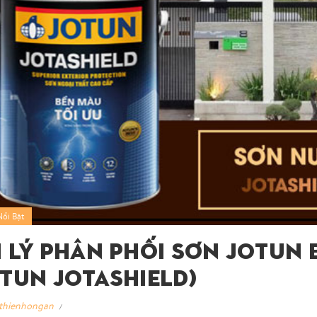
Nổi Bật
i Lý Phân Phối Sơn Jotun 
otun Jotashield)
thienhongan