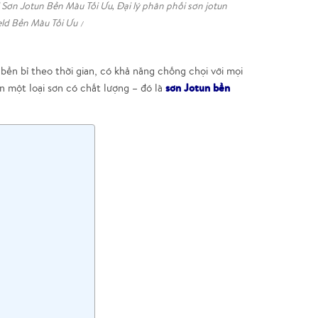
 Sơn Jotun Bền Màu Tối Ưu
,
Đại lý phân phối sơn jotun
eld Bền Màu Tối Ưu
ền bỉ theo thời gian, có khả năng chống chọi với mọi
sơn Jotun bền
ọn một loại sơn có chất lượng – đó là