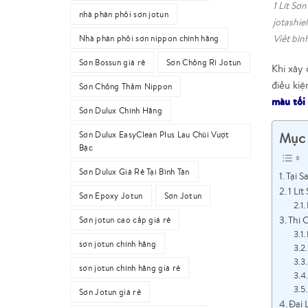
1 Lít Sơ
nhà phân phối sơn jotun
jotashie
Viết bìn
Nhà phân phối sơn nippon chính hãng
Sơn Bossun giá rẻ
Sơn Chống Rỉ Jotun
Khi xây
điều kiệ
Sơn Chống Thấm Nippon
màu tối
Sơn Dulux Chính Hãng
Mục 
Sơn Dulux EasyClean Plus Lau Chùi Vượt
Bậc
Sơn Dulux Giá Rẻ Tại Bình Tân
Tại 
1 Lí
Sơn Epoxy Jotun
Sơn Jotun
Thi 
Sơn jotun cao cấp giá rẻ
sơn jotun chính hãng
sơn jotun chính hãng giá rẻ
Sơn Jotun giá rẻ
Đại 