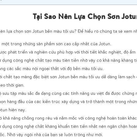
Tại Sao Nên Lựa Chọn Sơn Jotu
nên lựa chọn sơn Jotun bền màu tối ưu? Để hiểu rõ chúng ta sẽ xem n
à một trong những sản phẩm sơn cao cấp nhất của Jotun.
ợc phát triển và nghiên cứu phù hợp với thời tiết khắc nghiệt, độ ẩm c
 dụng công nghệ chất tạo màu tiên tiến nhờ vậy có khả năng kháng tia
ng các sắc màu nội ngoại thất với độ bền màu tối ưu.
i chất tạo màng đặc biệt sơn Jotun bền màu tối ưu dễ dàng làm sạch 
eo thời gian.
 sưu tập màu sắc đa dạng cùng các tính năng ưu việt đã được chứng m
họn hàng đầu của các kiến trúc xây dựng và trở thành một trong nhữ
tun hiện nay.
ó khả năng chống rong rêu và nấm mốc với công nghệ hoàn toàn khác
 dụng công nghệ chất kháng khuẩn tiên tiến nhất nên ngăn chặn hoàn
c. Nhờ vậy ngôi nhà của bạn sẽ luôn trông như mới.