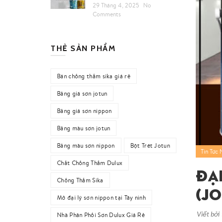
29 Tháng 4, 2025
No
Comments
THẺ SẢN PHẨM
Bán chống thấm sika giá rẻ
Bảng giá sơn jotun
Bảng giá sơn nippon
Bảng màu sơn jotun
Bảng màu sơn nippon
Bột Trét Jotun
Tin Tức 
Chất Chống Thấm Dulux
Đạ
Chống Thấm Sika
(J
Mở đại lý sơn nippon tại Tây ninh
Viết bởi
Nhà Phân Phối Sơn Dulux Giá Rẻ