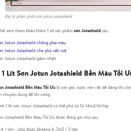
Đại lý phân phối sơn jotun jotashield
sơn Jotashield
thể xem tham khảo thêm 1 số sản phẩm
sau:
ơn Jotun Jotashield chống phai màu
n Jotun Jotashield che phủ vết nứt
n Jotun Jotashield giảm nhiệt
1 Lít Sơn Jotun Jotashield Bền Màu Tối
un Jotashield Bền Màu Tối Ưu
là sơn gốc nước nên rất dễ dàng thi côn
n chuyên dụng để thi công.
nh 1 lít sơn Jotun Jotashield có thể phủ từ 12-14m2/lít/lớp.
un Jotashield Bền Màu Tối Ưu được đóng gói như sau:
Lít / lon – phủ được khoảng 6-7m2 / 2 lớp