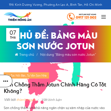
196 Kinh Dương Vương, Phường An Lạc A, Bình Tân, Hồ Chí Minh
07
CHỦ ĐỀ: BẢNG MÀU
TH6
SƠN NƯỚC JOTUN
Trang chủ
Nội dung "Bảng màu sơn nước Jotun"
,
Tin Tức Nổi Bật
Tư Vấn Sơn Nhà
Sơn Chống Thấm Jotun Chính Hãng Có Tốt
Không?
Viết bởi
thienhongan
Viết bình luận
Sơn chống thấm với khả năng ngăn chặn sự xâm nhập của nước vào