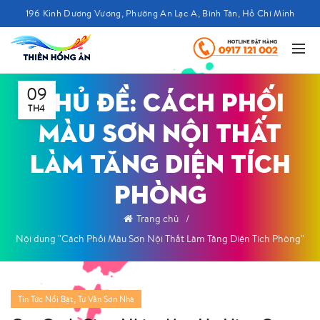
196 Kinh Dương Vương, Phường An Lạc A, Bình Tân, Hồ Chí Minh
09
CHỦ ĐỀ: CÁCH PHỐI
TH4
MÀU SƠN NỘI THẤT
LÀM TĂNG DIỆN TÍCH
PHÒNG
Trang chủ
Nội dung "Cách Phối Màu Sơn Nội Thất Làm Tăng Diện Tích Phòng"
,
Tin Tức Nổi Bật
Tư Vấn Sơn Nhà