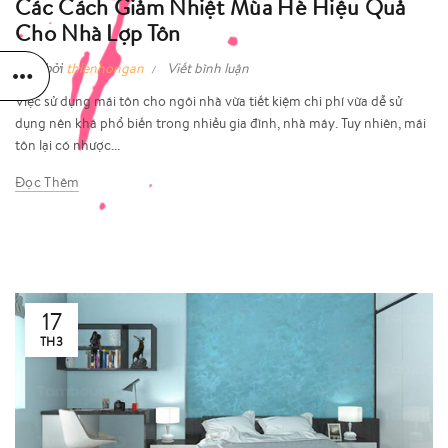
Các Cách Giảm Nhiệt Mùa Hè Hiệu Quả
Cho Nhà Lợp Tôn
Viết bởi
thienhongan
Viết bình luận
Việc sử dụng mái tôn cho ngôi nhà vừa tiết kiệm chi phí vừa dễ sử
dụng nên khá phổ biến trong nhiều gia đình, nhà máy. Tuy nhiên, mái
tôn lại có nhược...
Đọc Thêm
17
TH3