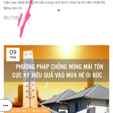
hiện nay. Mùa đông thì vẫn nóng và ít lạnh, mùa hè thì nền nhiệt độ
tăng cao,có...
Đọc Thêm
09
TH4
,
Tin Tức Nổi Bật
Tư Vấn Sơn Nhà