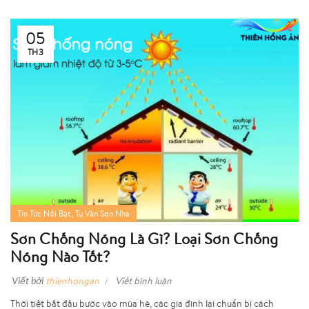
05
TH3
,
Tin Tức Nổi Bật
Tư Vấn Sơn Nhà
Sơn Chống Nóng Là Gì? Loại Sơn Chống
Nóng Nào Tốt?
Viết bởi
thienhongan
Viết bình luận
Thời tiết bắt đầu bước vào mùa hè, các gia đình lại chuẩn bị cách