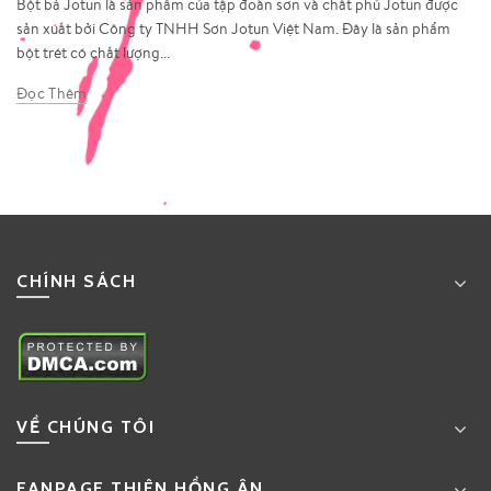
Bột bả Jotun là sản phẩm của tập đoàn sơn và chất phủ Jotun được
sản xuất bởi Công ty TNHH Sơn Jotun Việt Nam. Đây là sản phẩm
bột trét có chất lượng...
Đọc Thêm
CHÍNH SÁCH
VỀ CHÚNG TÔI
FANPAGE THIÊN HỒNG ÂN