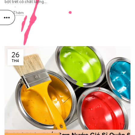
bột trét có chất lượng...
Đọc Thêm
26
TH4