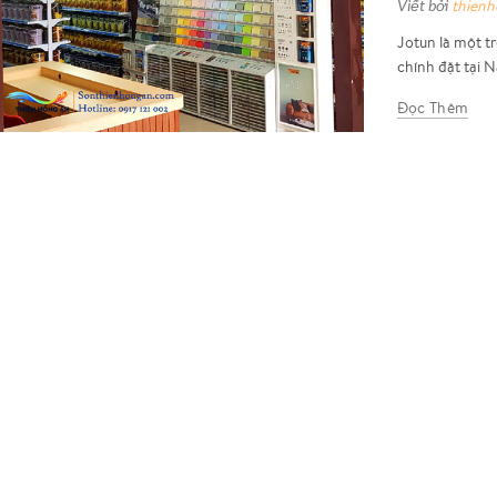
Viết bởi
thien
Jotun là một t
chính đặt tại N
Đọc Thêm