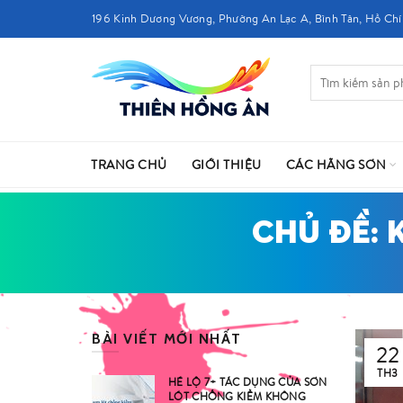
196 Kinh Dương Vương, Phường An Lạc A, Bình Tân, Hồ Chí
TRANG CHỦ
GIỚI THIỆU
CÁC HÃNG SƠN
CHỦ ĐỀ: 
BÀI VIẾT MỚI NHẤT
22
TH3
HÉ LỘ 7+ TÁC DỤNG CỦA SƠN
LÓT CHỐNG KIỀM KHÔNG