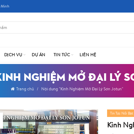
 Minh
DỊCH VỤ
DỰ ÁN
TIN TỨC
LIÊN HỆ
KINH NGHIỆM MỞ ĐẠI LÝ 
Trang chủ
Nội dung "Kinh Nghiệm Mở Đại Lý Sơn Jotun"
Tin Tức Nổi Bật
Kinh Ng