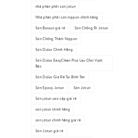
nhà phân phối sơn jotun
Nhà phân phối sơn nippon chính hãng
Sơn Bossun giá rẻ
Sơn Chống Rỉ Jotun
Sơn Chống Thấm Nippon
Sơn Dulux Chính Hãng
Sơn Dulux EasyClean Plus Lau Chùi Vượt
Bậc
Sơn Dulux Giá Rẻ Tại Bình Tân
Sơn Epoxy Jotun
Sơn Jotun
Sơn jotun cao cấp giá rẻ
sơn jotun chính hãng
sơn jotun chính hãng giá rẻ
Sơn Jotun giá rẻ