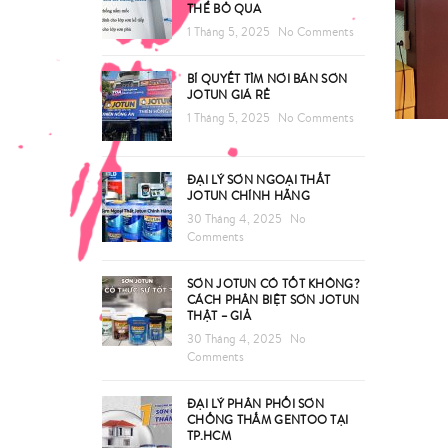
THỂ BỎ QUA
1 Tháng 5, 2025
No Comments
BÍ QUYẾT TÌM NƠI BÁN SƠN
JOTUN GIÁ RẺ
1 Tháng 5, 2025
No Comments
ĐẠI LÝ SƠN NGOẠI THẤT
JOTUN CHÍNH HÃNG
30 Tháng 4, 2025
No
Comments
SƠN JOTUN CÓ TỐT KHÔNG?
CÁCH PHÂN BIỆT SƠN JOTUN
THẬT – GIẢ
30 Tháng 4, 2025
No
Comments
ĐẠI LÝ PHÂN PHỐI SƠN
CHỐNG THẤM GENTOO TẠI
TP.HCM