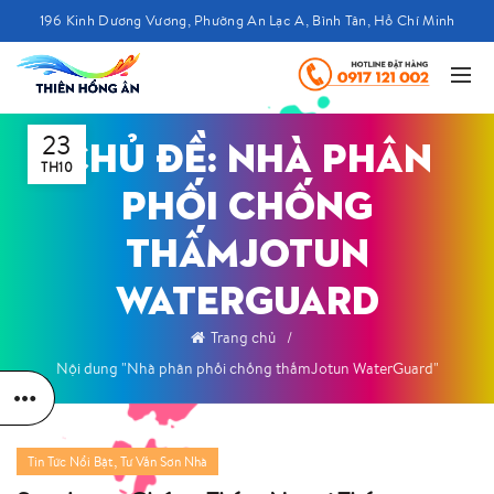
196 Kinh Dương Vương, Phường An Lạc A, Bình Tân, Hồ Chí Minh
23
CHỦ ĐỀ: NHÀ PHÂN
TH10
PHỐI CHỐNG
THẤMJOTUN
WATERGUARD
Trang chủ
Nội dung "Nhà phân phối chống thấmJotun WaterGuard"
,
Tin Tức Nổi Bật
Tư Vấn Sơn Nhà