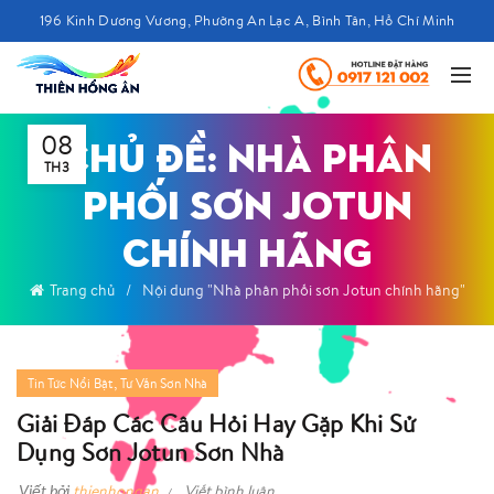
196 Kinh Dương Vương, Phường An Lạc A, Bình Tân, Hồ Chí Minh
08
CHỦ ĐỀ: NHÀ PHÂN
TH3
PHỐI SƠN JOTUN
CHÍNH HÃNG
Trang chủ
Nội dung "Nhà phân phối sơn Jotun chính hãng"
,
Tin Tức Nổi Bật
Tư Vấn Sơn Nhà
Giải Đáp Các Câu Hỏi Hay Gặp Khi Sử
Dụng Sơn Jotun Sơn Nhà
Viết bởi
thienhongan
Viết bình luận