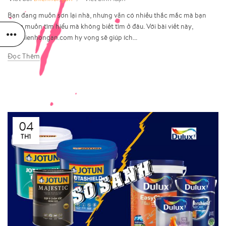
Bạn đang muốn sơn lại nhà, nhưng vẫn có nhiều thắc mắc mà bạn
đang muốn tìm hiểu mà không biết tìm ở đâu. Với bài viết này,
sonthienhongan.com hy vọng sẽ giúp ích...
Đọc Thêm
04
TH1