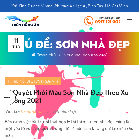
196 Kinh Dương Vương, Phường An Lạc A, Bình Tân, Hồ Chí Minh
11
CHỦ ĐỀ: SƠN NHÀ ĐẸP
TH8
Trang chủ
Nội dung "sơn nhà đẹp"
,
Tin Tức Nổi Bật
Tư Vấn Sơn Nhà
Bí Quyết Phối Màu Sơn Nhà Đẹp Theo Xu
Hướng 2021
Viết bởi
thienhongan
Viết bình luận
Bên cạnh việc bài trí nội thất hợp lý thì thì màu sơn nhà đẹp cũng là
một yếu tố vô cùng quan trọng. Bởi lẽ màu sơn không chỉ tạo nên sắc
màu...