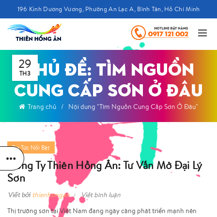
196 Kinh Dương Vương, Phường An Lạc A, Bình Tân, Hồ Chí Minh
29
CHỦ ĐỀ: TÌM NGUỒN
TH3
CUNG CẤP SƠN Ở ĐÂU
Trang chủ
Nội dung "Tìm Nguồn Cung Cấp Sơn Ở Đâu"
Tin Tức Nổi Bật
Công Ty Thiên Hồng Ân: Tư Vấn Mở Đại Lý
Sơn
Viết bởi
thienhongan
Viết bình luận
Thị trường sơn tại Việt Nam đang ngày càng phát triển mạnh nên