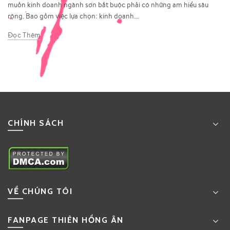
muốn kinh doanh ngành sơn bắt buộc phải có những am hiểu sâu
rộng. Bao gồm việc lựa chọn: kinh doanh...
Đọc Thêm
CHÍNH SÁCH
VỀ CHÚNG TÔI
FANPAGE THIÊN HỒNG ÂN