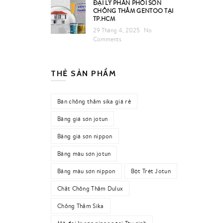
ĐẠI LÝ PHÂN PHỐI SƠN
CHỐNG THẤM GENTOO TẠI
TP.HCM
29 Tháng 4, 2025
No
Comments
THẺ SẢN PHẨM
Bán chống thấm sika giá rẻ
Bảng giá sơn jotun
Bảng giá sơn nippon
Bảng màu sơn jotun
Bảng màu sơn nippon
Bột Trét Jotun
Chất Chống Thấm Dulux
Chống Thấm Sika