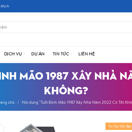
 Minh
DỊCH VỤ
DỰ ÁN
TIN TỨC
LIÊN HỆ
ĐINH MÃO 1987 XÂY NHÀ N
KHÔNG?
rang chủ
Nội dung "Tuổi Đinh Mão 1987 Xây Nhà Năm 2022 Có Tốt Kh
Tin Tức Nổi Bật