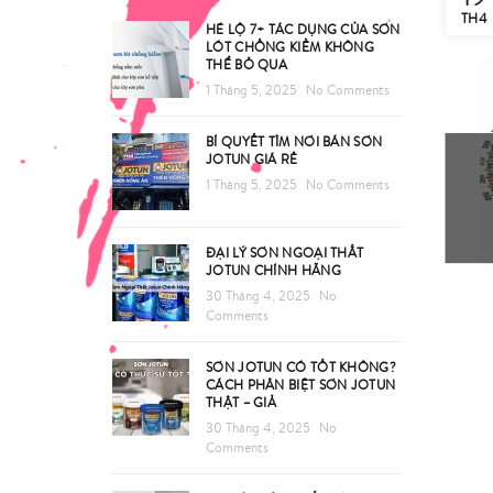
TH4
HÉ LỘ 7+ TÁC DỤNG CỦA SƠN
LÓT CHỐNG KIỀM KHÔNG
THỂ BỎ QUA
1 Tháng 5, 2025
No Comments
BÍ QUYẾT TÌM NƠI BÁN SƠN
JOTUN GIÁ RẺ
1 Tháng 5, 2025
No Comments
ĐẠI LÝ SƠN NGOẠI THẤT
JOTUN CHÍNH HÃNG
30 Tháng 4, 2025
No
Comments
SƠN JOTUN CÓ TỐT KHÔNG?
CÁCH PHÂN BIỆT SƠN JOTUN
THẬT – GIẢ
30 Tháng 4, 2025
No
Comments