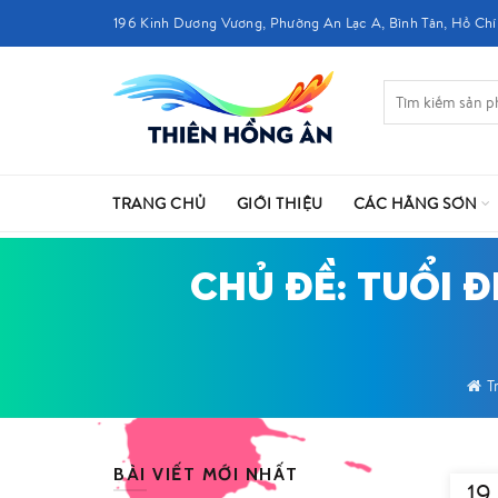
196 Kinh Dương Vương, Phường An Lạc A, Bình Tân, Hồ Chí
TRANG CHỦ
GIỚI THIỆU
CÁC HÃNG SƠN
CHỦ ĐỀ: TUỔI 
T
BÀI VIẾT MỚI NHẤT
19