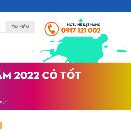
TÌM KIẾM
ĂM 2022 CÓ TỐT
ông?"