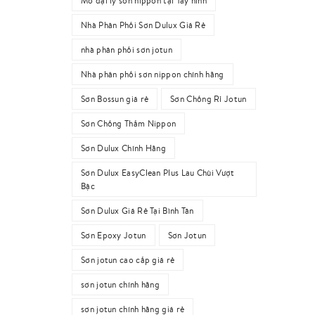
Mở đại lý sơn nippon tại Tây ninh
Nhà Phân Phối Sơn Dulux Giá Rẻ
nhà phân phối sơn jotun
Nhà phân phối sơn nippon chính hãng
Sơn Bossun giá rẻ
Sơn Chống Rỉ Jotun
Sơn Chống Thấm Nippon
Sơn Dulux Chính Hãng
Sơn Dulux EasyClean Plus Lau Chùi Vượt
Bậc
Sơn Dulux Giá Rẻ Tại Bình Tân
Sơn Epoxy Jotun
Sơn Jotun
Sơn jotun cao cấp giá rẻ
sơn jotun chính hãng
sơn jotun chính hãng giá rẻ