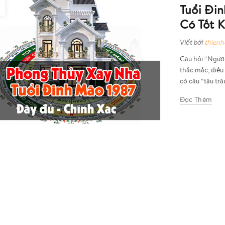
Tuổi Đi
Có Tốt 
Viết bởi
thien
Câu hỏi “Người
thắc mắc, điều
có câu “tậu trâu,
Đọc Thêm