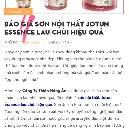
Tin Tức Nổi Bật
Báo Giá Sơn Nội Thất Jotun
Essence Lau Chùi Hiệu Quả
Viết bởi
thienhongan
Viết bình luận
Ngày nay sơn là một vật liệu xây dựng không thể thiếu khi bạn
xây dựng một ngôi nhà đẹp. Nhưng làm thế nào để chúng ta có
thể lựa chọn được một loại sơn tốt, giúp lau chùi hiệu quả tường
nhà sạch sẽ một cách nhanh chóng mà vẫn giữ được màu sắc bền
đẹp cho ngôi nhà?
Công Ty Thiên Hồng Ân
Hôm nay
xin được giới thiệu một sản
phẩm sơn lau chùi hiệu quả, đó chính là
sơn nội thất Jotun
Essence lau chùi hiệu quả
. Sơn Jotun Essence lau chùi hiệu quả
được nghiên cứu và sản xuất với dây chuyền công nghệ hiện đại
và tiên tiến. Là loại sơn nước gốc nhựa arcrylic đặc biệt dễ lau
chùi giúp việc chùi rửa nhẹ nhàng dễ dàng vệ sinh bảo đảm tường