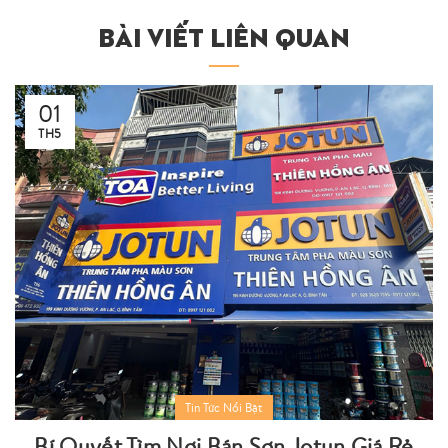
BÀI VIẾT LIÊN QUAN
01
TH5
Tin Tức Nổi Bật
Bí Quyết Tìm Nơi Bán Sơn Jotun Giá Rẻ