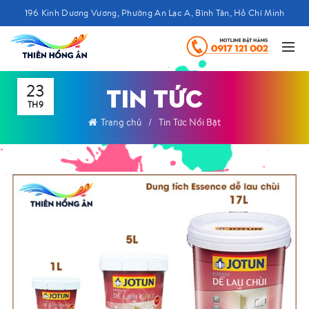
196 Kinh Dương Vương, Phường An Lạc A, Bình Tân, Hồ Chí Minh
23
TIN TỨC
TH9
Trang chủ
Tin Tức Nổi Bật