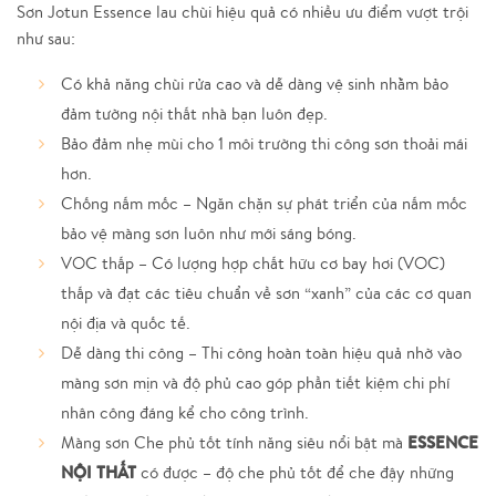
Sơn Jotun Essence lau chùi hiệu quả có nhiều ưu điểm vượt trội
như sau:
Có khả năng chùi rửa cao và dễ dàng vệ sinh nhằm bảo
đảm tường nội thất nhà bạn luôn đẹp.
Bảo đảm nhẹ mùi cho 1 môi trường thi công sơn thoải mái
hơn.
Chống nấm mốc – Ngăn chặn sự phát triển của nấm mốc
bảo vệ màng sơn luôn như mới sáng bóng.
VOC thấp – Có lượng hợp chất hữu cơ bay hơi (VOC)
thấp và đạt các tiêu chuẩn về sơn “xanh” của các cơ quan
nội địa và quốc tế.
Dễ dàng thi công – Thi công hoàn toàn hiệu quả nhờ vào
màng sơn mịn và độ phủ cao góp phần tiết kiệm chi phí
nhân công đáng kể cho công trình.
ESSENCE
Màng sơn Che phủ tốt tính năng siêu nổi bật mà
NỘI THẤT
có được – độ che phủ tốt để che đậy những