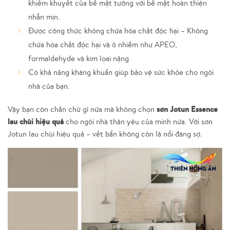
khiếm khuyết của bề mặt tường với bề mặt hoàn thiện
nhẵn mịn.
Được công thức không chứa hóa chất độc hại – Không
chứa hóa chất độc hại và ô nhiễm như APEO,
formaldehyde và kim lọai nặng
Có khả năng kháng khuẩn giúp bảo vệ sức khỏe cho ngôi
nhà của bạn.
sơn Jotun Essence
Vậy bạn còn chần chừ gì nữa mà không chọn
lau chùi hiệu quả
cho ngôi nhà thân yêu của minh nữa. Với sơn
Jotun lau chùi hiệu quả – vết bẩn không còn là nổi đáng sợ.