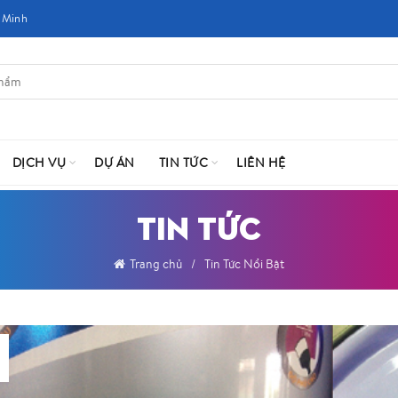
 Minh
DỊCH VỤ
DỰ ÁN
TIN TỨC
LIÊN HỆ
TIN TỨC
Trang chủ
Tin Tức Nổi Bật