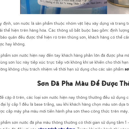
 định, sơn nước là sản phẩm thuộc nhóm vật liệu xây dựng và trang tr
i thể hiện trên hàng hóa. Các thông số bắt buộc bao gồm: định lượng
 bảo quản đều được thể hiện rõ trên thùng sơn, khách hàng có thể că
ợc hay không.
 phẩm sơn nước hiện nay đến tay khách hàng phần lớn đã được pha mà
ùng sơn lúc này tiếp xúc trực tiếp với không khí sẽ khiến cho thời hạn
sơ
ường không chịu trách nhiệm về thời hạn sử dụng cho các sản phẩm
Sơn Đã Pha Màu Để Được Thờ
ề cập ở trên, các loại sơn nước hiện nay thông thường đều sử dụng cô
đại lý cấp 1 đều là base trắng, sau khi khách hàng chọn màu sơn dựa
được cấp máy pha màu mới tiến hành pha sơn theo công thức trên máy.
 phẩm sơn nước đã pha màu thông thường có thời gian sử dụng tầm 1 –