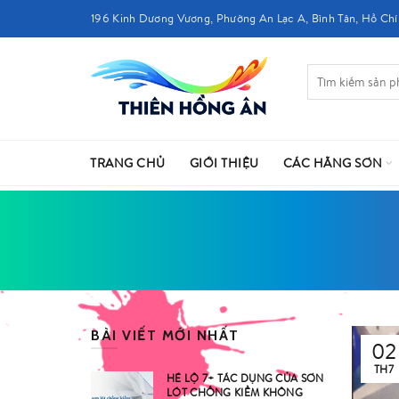
196 Kinh Dương Vương, Phường An Lạc A, Bình Tân, Hồ Chí
TRANG CHỦ
GIỚI THIỆU
CÁC HÃNG SƠN
BÀI VIẾT MỚI NHẤT
02
TH7
HÉ LỘ 7+ TÁC DỤNG CỦA SƠN
LÓT CHỐNG KIỀM KHÔNG