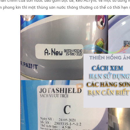
hần chính của sơn nước bao gồm bột đá, keo Acrylic và một số dung m
m phong kín thì một thùng sơn nước thông thường có thể có thời hạn 