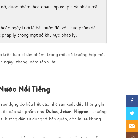
nổ, dược phẩm, hóa chất, lốp xe, pin và nhiều mặt
hoặc ngày tươi là bắt buộc đối với thực phẩm dễ
 pháp lý trong một số khu vực pháp lý.
ập trên bao bì sản phẩm, trong một số trường hợp một
n ngày, tháng, năm sản xuất.
Nước Nổi Tiếng
Faceb
ạn sử dụng do hầu hết các nhà sản xuất đều không ghi
Dulux
Jotun
Nippon
thuộc các sản phẩm như
,
,
… thường
Twitte
ất, hướng dẫn sử dụng và bảo quản, còn lại sẽ không
Email