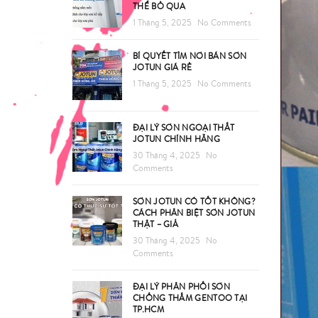
THỂ BỎ QUA
1 Tháng 5, 2025
No Comments
BÍ QUYẾT TÌM NƠI BÁN SƠN
JOTUN GIÁ RẺ
1 Tháng 5, 2025
No Comments
ĐẠI LÝ SƠN NGOẠI THẤT
JOTUN CHÍNH HÃNG
30 Tháng 4, 2025
No
Comments
SƠN JOTUN CÓ TỐT KHÔNG?
CÁCH PHÂN BIỆT SƠN JOTUN
THẬT – GIẢ
30 Tháng 4, 2025
No
Comments
ĐẠI LÝ PHÂN PHỐI SƠN
CHỐNG THẤM GENTOO TẠI
TP.HCM