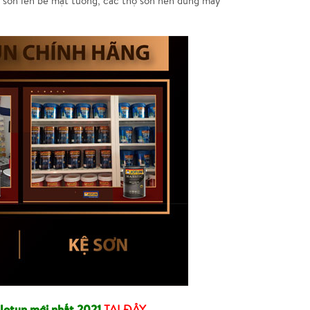
ng sơn lên bề mặt tường, các thợ sơn nên dùng máy
 Jotun mới nhất 2021
TẠI ĐÂY