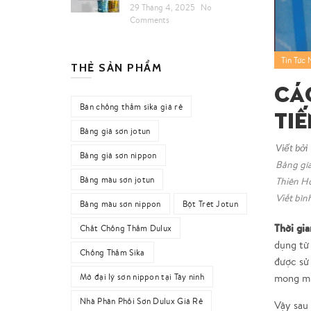
29 Tháng 4, 2025
No
Comments
Tin Tức 
THẺ SẢN PHẨM
Cá
Bán chống thấm sika giá rẻ
Ti
Bảng giá sơn jotun
Viết bởi
Bảng giá sơn nippon
Bảng gía
Bảng màu sơn jotun
Thiên H
Viết bìn
Bảng màu sơn nippon
Bột Trét Jotun
Thời gia
Chất Chống Thấm Dulux
dụng từ 
Chống Thấm Sika
được sử 
mong muố
Mở đại lý sơn nippon tại Tây ninh
Nhà Phân Phối Sơn Dulux Giá Rẻ
Vậy sau