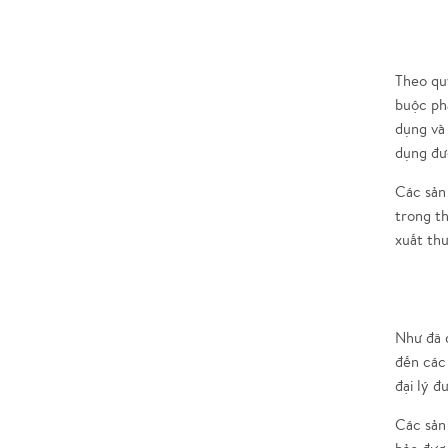
Theo quy
buộc phả
dụng và
dụng đư
Các sản
trong th
xuất th
Như đã đ
đến các 
đại lý 
Các sản