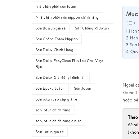
nhà phân phối sơn jotun
Mục 
Nhà phân phối sơn nippon chính hãng
Sơn Bossun giá rẻ
Sơn Chống Rỉ Jotun
Hạn 
Hạn 
Sơn Chống Thấm Nippon
Sơn 
Sơn Dulux Chính Hãng
Quyề
Sơn Dulux EasyClean Plus Lau Chùi Vượt
Bậc
Sơn Dulux Giá Rẻ Tại Bình Tân
Ngoài cá
Sơn Epoxy Jotun
Sơn Jotun
khoản t
hoặc bề
Sơn jotun cao cấp giá rẻ
sơn jotun chính hãng
Theo 
sơn jotun chính hãng giá rẻ
để sử
(khôn
Sơn Jotun giá rẻ