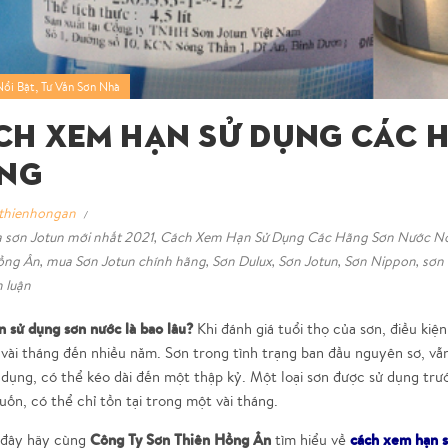
,
Nổi Bật
Tư Vấn Sơn Nhà
ch Xem Hạn Sử Dụng Các 
ếng
thienhongan
 sơn Jotun mới nhất 2021
,
Cách Xem Hạn Sử Dụng Các Hãng Sơn Nước Nổ
ồng Ân
,
mua Sơn Jotun chính hãng
,
Sơn Dulux
,
Sơn Jotun
,
Sơn Nippon
,
sơn
h luận
n sử dụng sơn nước là bao lâu?
Khi đánh giá tuổi thọ của sơn, điều kiện
vài tháng đến nhiều năm. Sơn trong tình trạng ban đầu nguyên sơ, vẫ
dụng, có thể kéo dài đến một thập kỷ. Một loại sơn được sử dụng trư
n, có thể chỉ tồn tại trong một vài tháng.
Công Ty Sơn Thiên Hồng Ân
cách xem hạn s
 đây hãy cùng
tìm hiểu về