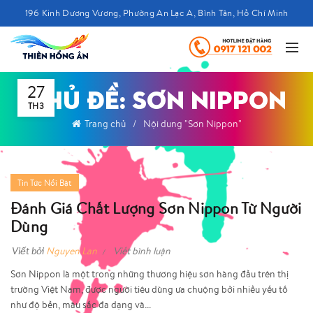
196 Kinh Dương Vương, Phường An Lạc A, Bình Tân, Hồ Chí Minh
27
CHỦ ĐỀ: SƠN NIPPON
TH3
Trang chủ
Nội dung "Sơn Nippon"
Tin Tức Nổi Bật
Đánh Giá Chất Lượng Sơn Nippon Từ Người
Dùng
Viết bởi
Nguyen Lan
Viết bình luận
Sơn Nippon là một trong những thương hiệu sơn hàng đầu trên thị
trường Việt Nam, được người tiêu dùng ưa chuộng bởi nhiều yếu tố
như độ bền, màu sắc đa dạng và...