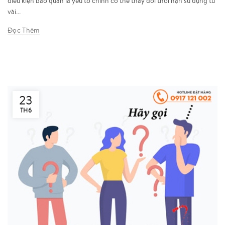
điều kiện bảo quản là yếu tố chính có thể thay đổi thời hạn sử dụng từ
vài...
Đọc Thêm
23
TH6