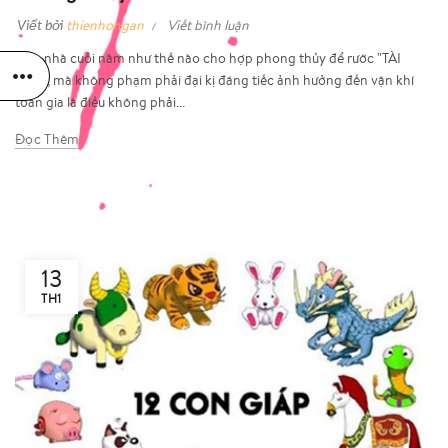
Viết bởi
thienhongan
Viết bình luận
Dọn nhà cuối năm như thế nào cho hợp phong thủy để rước "TÀI
LỘC", mà không phạm phải đại kị đáng tiếc ảnh hưởng đến vận khí
toàn gia là điều không phải...
Đọc Thêm
13
TH1