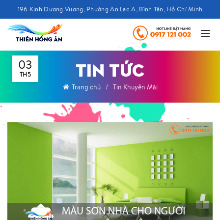
196 Kinh Dương Vương, Phường An Lạc A, Bình Tân, Hồ Chí Minh
03
TIN TỨC
TH5
Trang chủ
Tin Khuyến Mãi