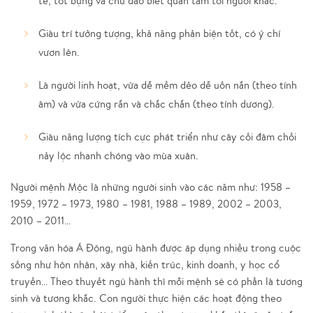
tế, tốt bụng và chu đáo biết quan tâm tới người khác.
Giàu trí tưởng tượng, khả năng phản biện tốt, có ý chí
vươn lên.
Là người linh hoạt, vừa dễ mềm dẻo dễ uốn nắn (theo tính
âm) và vừa cứng rắn và chắc chắn (theo tính dương).
Giàu năng lượng tích cực phát triển như cây cối đâm chồi
nảy lộc nhanh chóng vào mùa xuân.
Người mệnh Mộc là những người sinh vào các năm như: 1958 –
1959, 1972 – 1973, 1980 – 1981, 1988 – 1989, 2002 – 2003,
2010 – 2011…
Trong văn hóa Á Đông, ngũ hành được áp dụng nhiều trong cuộc
sống như hôn nhân, xây nhà, kiến trúc, kinh doanh, y học cổ
truyền… Theo thuyết ngũ hành thì mỗi mệnh sẽ có phần là tương
sinh và tương khắc. Con người thực hiện các hoạt động theo