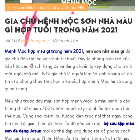
,
,
Tin Khuyến Mãi
Tin Tức Nổi Bật
Tư Vấn Sơn Nhà
Gia Chủ Mệnh Mộc Sơn Nhà Màu
Gì Hợp Tuổi Trong Năm 2021
Viết bởi
thienhongan
Viết bình luận
, nên sơn nhà màu gì
Mệnh Mộc hợp màu gì trong năm 2021
để
gia chủ đón tài lộc và tránh tai họa? Đây là những trăn trở của
hầu hết các khách hàng đã và đang chuẩn bị xây dựng cho mình
một ngôi nhà mới. Nếu gia chủ là người làm ăn kinh doanh và có
tin vào phong thuỷ thì chọn màu sắc hợp mệnh Mộc lại vô cùng
quan trọng.
Nếu như trước đây màu sơn hợp mệnh Mộc là màu xanh lá đặc
trưng thì đến năm 2021 nhóm người này có nhiều lựa chọn hơn
thế nữa. Cùng thời điểm, xu hướng kiến trúc nội thất ngày càng
bộ sưu tập màu
trở nên tối giản, hiện đại hơn. Từ đó yêu cầu một
sơn đa dạng Jotun
mới có thể đáp ứng được tất cả phong cách.
Mời các bạn cùng Thiên Hồng Ân tìm hiểu thêm về vấn đề này