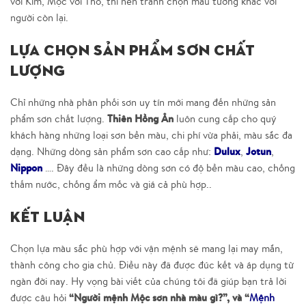
với Kim, Mộc với Thổ, thì nên tránh chọn màu tương khắc với
người còn lại.
Lựa chọn sản phẩm sơn chất
lượng
Chỉ những nhà phân phối sơn uy tín mới mang đến những sản
Thiên Hồng Ân
phẩm sơn chất lượng.
luôn cung cấp cho quý
khách hàng những loại sơn bền màu, chi phí vừa phải, màu sắc đa
Dulux
Jotun
dạng. Những dòng sản phẩm sơn cao cấp như:
,
,
Nippon
…. Đây đều là những dòng sơn có độ bền màu cao, chống
thấm nước, chống ẩm mốc và giá cả phù hợp..
Kết luận
Chọn lựa màu sắc phù hợp với vận mệnh sẽ mang lại may mắn,
thành công cho gia chủ. Điều này đã được đúc kết và áp dụng từ
ngàn đời nay. Hy vọng bài viết của chúng tôi đã giúp bạn trả lời
“Người mệnh Mộc sơn nhà màu gì?”, và “
được câu hỏi
Mệnh