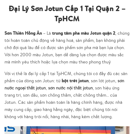
Đại Lý Sơn Jotun Cấp 1 Tại Quận 2 –
TpHCM
Sơn Thiên Hồng Ân
trung tâm pha màu Jotun quận 2
– Là
, chúng
tôi hoàn toàn chủ động về hàng hoá, sản phẩm, bạn không phải
chờ đợi quá lâu để có được sản phẩm sơn pha mà bạn lựa chọn.
Với hơn 2000 màu Jotun, bạn dễ dàng lựa chọn được màu sắc
mà mình yêu thích hoặc lựa chọn màu theo phong thuỷ
Với vị thế là đại lý cấp 1 tại TpHCM, chúng tôi có đầy đủ các sản
bột trét jotun
phẩm của dòng sơn Jotun: từ
, sơn lót jotun,
sơn
nước ngoại thất jotun
,
sơn nước nội thất jotun
, sơn hiệu ứng
trang trí, sơn dầu, sơn chống thấm, chất chống thấm… của
Jotun. Các sản phẩm hoàn toàn là hàng chính hãng, được nhà
máy cung cấp, giao hàng hằng ngày, đặc biệt chúng tôi nói
không với hàng trôi nổi, hàng nhái, hàng kém chất lượng.