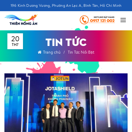
196 Kinh Dương Vương, Phường An Lạc A, Bình Tân, Hồ Chí Minh
20
TIN TỨC
TH7
Trang chủ
Tin Tức Nổi Bật