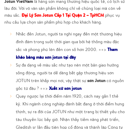
Jotun VietNam
là hãng sơn mang thương hiệu quốc tế, có lịch sử
lâu đời. Với vô vàn sản phẩm không chỉ về chủng loại mà còn về
Đại Lý Sơn Jotun Cấp 1 Tại Quận 2 – TpHCM
màu sắc.
phục vụ
nhu cầu lựa chọn sản phẩm phù hợp cho khách hàng.
Nhắc đến Jotun, người ta nghĩ ngay đến một thương hiệu
đình đám trong suốt thời gian qua bởi hệ thống màu đặc
Tham
sắc và phong phú lên đến con số hơn 2000. ==>
khảo bảng màu sơn jotun tại đây
Sự đa dạng về màu sắc như tạo nên một bản giao hưởng
sống động, người ta dễ dàng bắt gặp thương hiệu sơn
sơn Jotun
JOTUN trên khắp mọi nơi, vậy thật sự
có nguồn
Xuất xứ sơn jotun
gốc từ đâu ? ==>
Quay ngược lại thời điểm năm 1920, cách nay gần 1 thế
kỷ. Khi ngành công nghiệp đánh bắt đang ở thời điểm hưng
thịnh, sự ra đời của JOTUN như một trang bị thiết yếu cho
tàu thuyền lúc bấy giờ. Nhận thấy tiềm năng phát triển,
Gleditsh sr lần đầu tiên họp cổ đông và thành lập Công ty