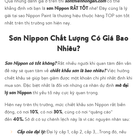
sonthienhongan.com
Qua những đánh giá ở trên thì
có thể
sơn Nippon
RẤT TỐT
khẳng định với bạn là
nhé! Đây cũng là lý
giải tại sao Nippon Paint là thương hiệu thuộc hàng TOP sơn tốt
nhất trên thị trường sơn hiện nay.
Sơn Nippon Chất Lượng Có Giá Bao
Nhiêu?
Sơn Nippon có tốt không?
Rất nhiều người khi quan tâm đến vấn
chiết khấu sơn là bao nhiêu?
đề này sẽ quan tâm về
Việc hưởng
chiết khấu sẽ giúp bạn giảm được một khoản chi phí nhất định khi
mở đại
mua sơn. Đặc biệt nhất là đối với những cá nhân dự định
lý sơn Nippon
thì yếu tố này cực kỳ quan trọng.
Hiện nay trên thị trường, mức chiết khấu sơn Nippon rất biến
10%
30%
động, có nơi
, có nơi
, cũng có nơi “quảng cáo”
40%.
đến
Sở dĩ có sự chênh lệch này là vì các nguyên nhân sau:
Cấp của đại lý:
Đại lý cấp 1, cấp 2, cấp 3,…Trong đó, nếu