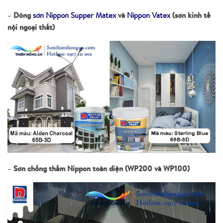
Dòng
và
(sơn kinh tế
–
sơn Nippon Supper Matex
Nippon Vatex
nội ngoại thất)
Sơn chống thấm Nippon toàn diện (WP200 và WP100)
–