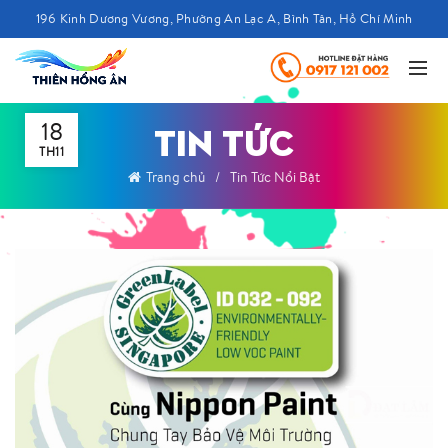
196 Kinh Dương Vương, Phường An Lạc A, Bình Tân, Hồ Chí Minh
18
TIN TỨC
TH11
Trang chủ
Tin Tức Nổi Bật