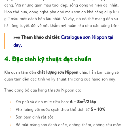
dạng. Với những gam màu tươi đẹp, sống động và hiện đại nhất.
Hơn thế nữa, công nghệ pha chế màu sơn có khả năng giúp lưu
giữ màu một cách bền lâu nhất. Vì vậy, nó có thể mang đến sự
hài lòng tuyệt đối về nét thẩm mỹ hoàn hảo cho các công trình.
»»» Tham khảo chi tiết
Catalogue
sơn Nippon tại
đây
.
4. Đặc tính kỹ thuật đạt chuẩn
chất lượng sơn Nippon
Khi quan tâm đến
chắc hẳn bạn cũng sẽ
quan tâm đến đặc tính và kỹ thuật thi công của hãng sơn này.
Theo công bố của hãng thì sơn Nippon có:
2
6 – 8m
/2 lớp
Độ phủ và định mức tiêu hao:
5 – 10%
Pha loãng với nước sạch theo thể tích từ
Sơn bám dính rất tốt
Bề mặt màng sơn đanh chắc, chống thấm, chống rêu mốc