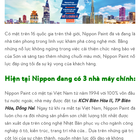
Có mặt trên 16 quốc gia trên thế giới, Nippon Paint đã và đang là
nhà tiên phong trong lĩnh vực khám phá công nghệ mới. Bằng
những nỗ lực không ngừng trong việc cải thiện chức năng bảo vệ
của Sơn và sáng tạo thêm những chuỗi màu mới, Nippon Paint nỗ
lực đáp ứng tối đa sự kỳ vọng của khách hàng.
Hiện tại Nippon đang có 3 nhà máy chính:
Nippon Paint có mặt tại Việt Nam từ năm 1994 với 100% vốn đầu
KCN Biên Hòa II, TP Biên
tư nước ngoài, nhà máy được đặt tại
Hòa, Đồng Nai
. Ngay từ khi ra mắt tại Việt Nam, Nippon Paint đã
luôn cho ra đời những sản phẩm sơn chất lượng tốt nhất được
sản xuất dựa trên công nghệ Nhật Bản phục vụ cho ngành công
nghiệp ô tô, kiến trúc, trang trí nhà cửa… Dựa trên những giá trị
cốt lõi của sự chân thành, nguồn nhân lực dồi dào và không