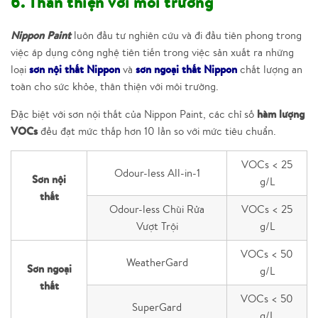
6. Thân thiện với môi trường
Nippon Paint
luôn đầu tư nghiên cứu và đi đầu tiên phong trong
việc áp dụng công nghệ tiên tiến trong việc sản xuất ra những
sơn nội thất Nippon
sơn ngoại thất Nippon
loại
và
chất lượng an
toàn cho sức khỏe, thân thiện với môi trường.
hàm lượng
Đặc biệt với sơn nội thất của Nippon Paint, các chỉ số
VOCs
đều đạt mức thấp hơn 10 lần so với mức tiêu chuẩn.
VOCs < 25
Odour-less All-in-1
Sơn nội
g/L
thất
Odour-less Chùi Rửa
VOCs < 25
Vượt Trội
g/L
VOCs < 50
WeatherGard
Sơn ngoại
g/L
thất
VOCs < 50
SuperGard
g/L