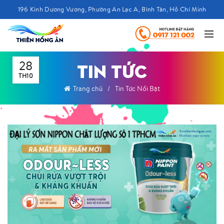
196 Kinh Dương Vương, Phường An Lạc A, Bình Tân, Hồ Chí Minh
28
TIN TỨC
TH10
Trang chủ
Tin Tức Nổi Bật