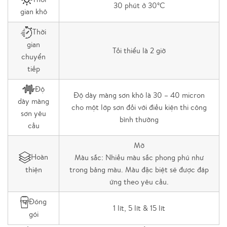
30 phút ở 30ºC
gian khô
Thời
gian
Tối thiểu là 2 giờ
chuyển
tiếp
Độ
Độ dày màng sơn khô là 30 – 40 micron
dày màng
cho một lớp sơn đối với điều kiện thi công
sơn yêu
bình thường
cầu
Mờ
Hoàn
Màu sắc: Nhiều màu sắc phong phú như
trong bảng màu. Màu đặc biệt sẽ được đáp
thiện
ứng theo yêu cầu.
Đóng
1 lít, 5 lít & 15 lít
gói