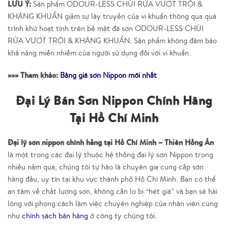
LƯU Ý:
Sản phẩm ODOUR-LESS CHÙI RỬA VƯỢT TRỘI &
KHÁNG KHUẨN giảm sự lây truyền của vi khuẩn thông qua quá
trình khử hoạt tính trên bề mặt đã sơn ODOUR-LESS CHÙI
RỬA VƯỢT TRỘI & KHÁNG KHUẨN. Sản phẩm không đảm bảo
khả năng miễn nhiễm của người sử dụng đối với vi khuẩn.
»»» Tham khảo:
Bảng giá sơn Nippon mới nhất
Đại Lý Bán Sơn Nippon Chính Hãng
Tại Hồ Chí Minh
Đại lý sơn nippon chính hãng tại Hồ Chí Minh – Thiên Hồng Ân
là một trong các đại lý thuộc hệ thống đại lý sơn Nippon trong
nhiều năm qua, chúng tôi tự hào là chuyên gia cung cấp sơn
hàng đầu, uy tín tại khu vực thành phố Hồ Chí Minh. Bạn có thể
an tâm về chất lượng sơn, không cần lo bị “hét giá” và bạn sẽ hài
lòng với phong cách làm việc chuyên nghiệp của nhân viên cũng
như
chính sách bán hàng
ở công ty chúng tôi.