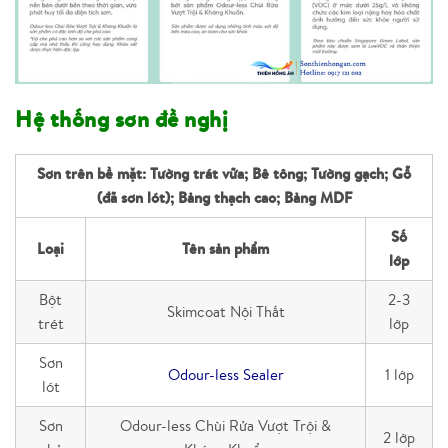
Hệ thống sơn đề nghị
Sơn trên bề mặt: Tường trát vữa; Bê tông; Tường gạch; Gỗ
(đã sơn lót); Bảng thạch cao; Bảng MDF
Số
Loại
Tên sản phẩm
lớp
Bột
2-3
Skimcoat Nội Thất
trét
lớp
Sơn
Odour-less Sealer
1 lớp
lót
Sơn
Odour-less Chùi Rửa Vượt Trội &
2 lớp