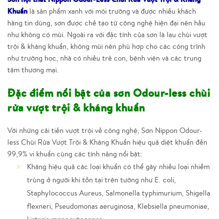
Khuẩn
là sản phẩm xanh với môi trường và được nhiều khách
hàng tin dùng, sơn được chế tạo từ công nghệ hiện đại nên hầu
như không có mùi. Ngoài ra với đặc tính của sơn là lau chùi vượt
trội & kháng khuẩn, không mùi nên phù hợp cho các công trình
như trường học, nhà có nhiều trẻ con, bệnh viện và các trung
tâm thương mại.
Đặc điểm nổi bật của sơn Odour-less chùi
rửa vượt trội & kháng khuẩn
Với những cải tiến vượt trội về công nghệ, Sơn Nippon Odour-
less Chùi Rửa Vượt Trội & Kháng Khuẩn hiệu quả diệt khuẩn đến
99,9% vi khuẩn cùng các tính năng nổi bật:
Kháng hiệu quả các loại khuẩn có thể gây nhiều loại nhiễm
trùng ở người khi tồn tại trên tường như E. coli,
Staphylococcus Aureus, Salmonella typhimurium, Shigella
flexneri, Pseudomonas aeruginosa, Klebsiella pneumoniae,