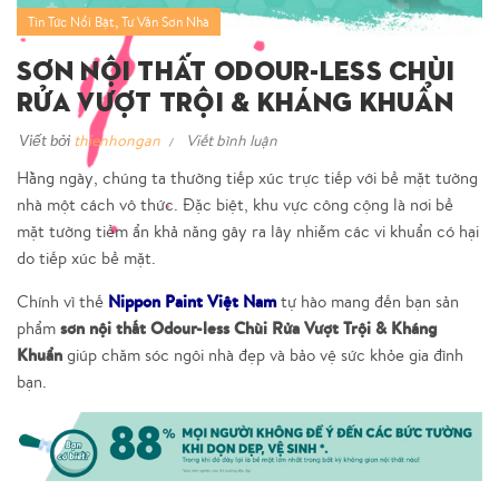
,
Tin Tức Nổi Bật
Tư Vấn Sơn Nhà
Sơn Nội Thất Odour-Less Chùi
Rửa Vượt Trội & Kháng Khuẩn
Viết bởi
thienhongan
Viết bình luận
Hằng ngày, chúng ta thường tiếp xúc trực tiếp với bề mặt tường
nhà một cách vô thức. Đặc biệt, khu vực công cộng là nơi bề
mặt tường tiềm ẩn khả năng gây ra lây nhiễm các vi khuẩn có hại
do tiếp xúc bề mặt.
Nippon Paint Việt Nam
Chính vì thế
tự hào mang đến bạn sản
sơn nội thất Odour-less Chùi Rửa Vượt Trội & Kháng
phẩm
Khuẩn
giúp chăm sóc ngôi nhà đẹp và bảo vệ sức khỏe gia đình
bạn.